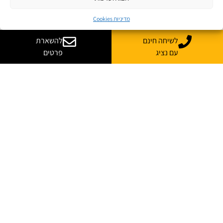
מדיניות Cookies
לשיחה חינם
להשארת
עם נציג
פרטים
יש לך שאלות? רוצה
עוד מידע?
נשמח לייעץ, ללוות ולענות על כל השאלות
*
שם מלא