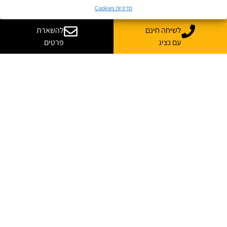
מדיניות Cookies
לשיחה חינם
להשארת
עם נציג
פרטים
רוצה עוד מידע על קורס
בהתאמה אישית לארגון שלך?
נשמח לייעץ, ללוות ולענות על כל השאלות
*
שם מלא
*
אימייל