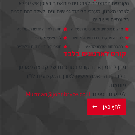
הקורסים המוזמנים לארגונים מותאמים באופן אישי ומלא
לצרכי הארגון, מערכי הלימוד גמישים וניתן לשלב בהם תכנים
רלוונטיים וייעודיים.
מרצים מומחים ומנוסים מהתעשייה
חוויית למידה חדשנית ומקיפה
למידה מתקדמת בהתאמה אישית
ליווי וייעוץ מקצועי
התפתחות ושדרוג מקצועי
חומרי לימוד ייחודיים ובלעדיים
קורס לארגונים בלבד
ניתן להזמין את הקורס במתכונת של קבוצה מארגון
בלבד, בהתאמה אישית לצורך המקצועי ובלו"ז
מותאם.
לפרטים נוספים:
Muzman@johnbryce.co.il
לחץ כאן