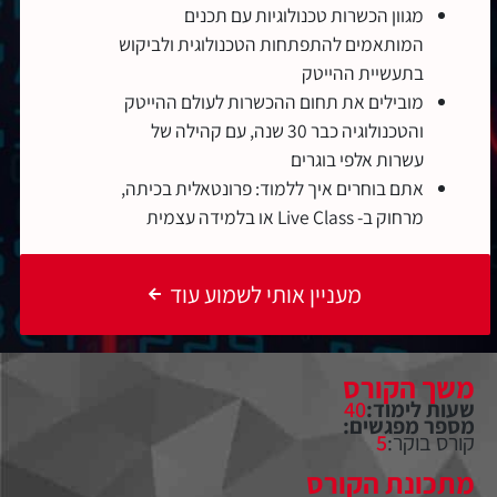
מגוון הכשרות טכנולוגיות עם תכנים
המותאמים להתפתחות הטכנולוגית ולביקוש
בתעשיית ההייטק
מובילים את תחום ההכשרות לעולם ההייטק
והטכנולוגיה כבר 30 שנה, עם קהילה של
עשרות אלפי בוגרים
אתם בוחרים איך ללמוד: פרונטאלית בכיתה,
מרחוק ב- Live Class או בלמידה עצמית
מעניין אותי לשמוע עוד
משך הקורס
שעות לימוד:
40
מספר מפגשים:
קורס בוקר:
5
מתכונת הקורס