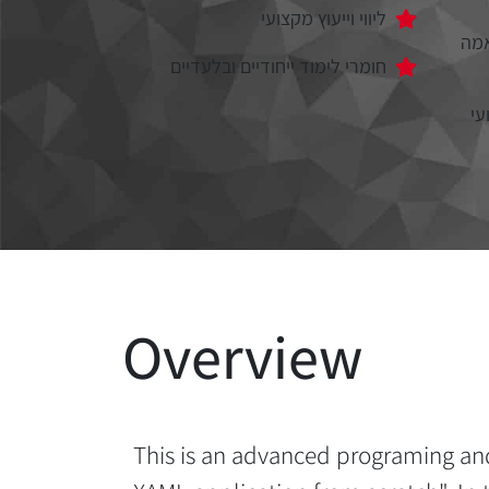
ליווי וייעוץ מקצועי
מה
חומרי לימוד ייחודיים ובלעדיים
עי
Overview
This is an advanced programing and 