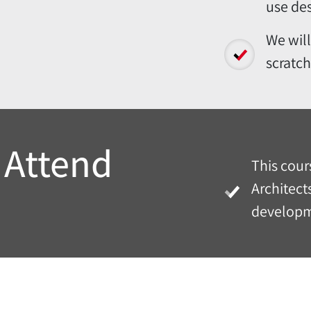
use des
We will
scratc
 Attend
This cour
Architects
developm