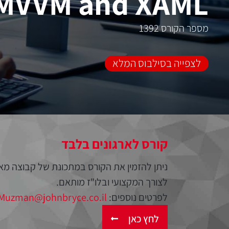
MVVM and XAML
מספר הקורס 1392
לצפייה בסילבוס המלא
קורס לארגונים בלבד
ניתן להזמין את הקורס במתכונת של קבוצה מא
לצורך המקצועי ובלו"ז מותאם.
לפרטים נוספים:
Muzman@johnbryce.co.il
לחץ כאן