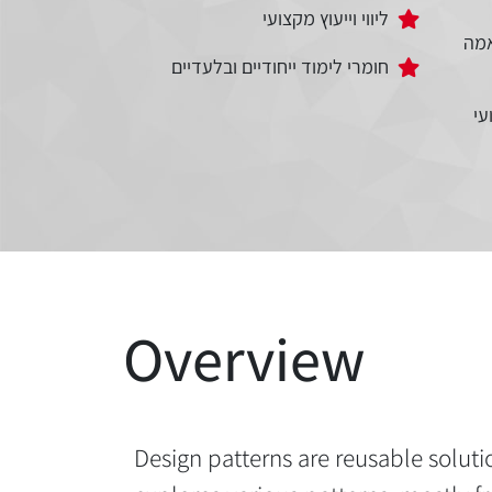
ליווי וייעוץ מקצועי
מה
חומרי לימוד ייחודיים ובלעדיים
עי
Overview
Design patterns are reusable solu