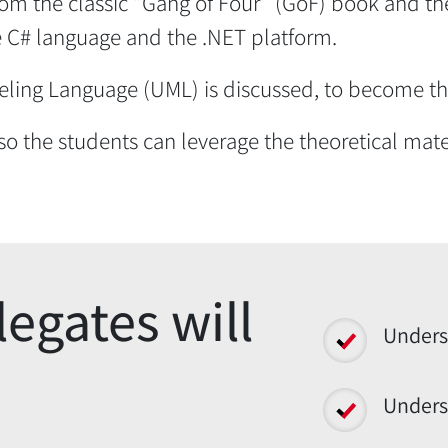
rom the classic “Gang of Four” (GoF) book and th
he C# language and the .NET platform.
eling Language (UML) is discussed, to become the
so the students can leverage the theoretical mate
egates will
Unders
Unders