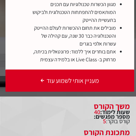
מגוון הכשרות טכנולוגיות עם תכנים
המותאמים להתפתחות הטכנולוגית ולביקוש
בתעשיית ההייטק
מובילים את תחום ההכשרות לעולם ההייטק
והטכנולוגיה כבר 30 שנה, עם קהילה של
עשרות אלפי בוגרים
אתם בוחרים איך ללמוד: פרונטאלית בכיתה,
מרחוק ב- Live Class או בלמידה עצמית
מעניין אותי לשמוע עוד
משך הקורס
שעות לימוד:
40
מספר מפגשים:
קורס בוקר:
5
מתכונת הקורס