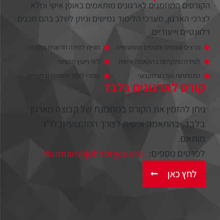
הקורסים המוזמנים לארגונים מותאמים באופן אישי ומלא
לצרכי הארגון, מערכי הלימוד גמישים וניתן לשלב בהם תכנים
רלוונטיים וייעודיים.
מרצים מומחים ומנוסים מהתעשייה
חוויית למידה חדשנית ומקיפה
למידה מתקדמת בהתאמה אישית
ליווי וייעוץ מקצועי
התפתחות ושדרוג מקצועי
חומרי לימוד ייחודיים ובלעדיים
קורס לארגונים בלבד
ניתן להזמין את הקורס במתכונת של קבוצה מארגון
בלבד, בהתאמה אישית לצורך המקצועי ובלו"ז
מותאם.
לפרטים נוספים:
Muzman@johnbryce.co.il
לחץ כאן