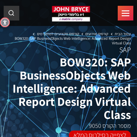
עמוד הבית
קורסים ואירועים
קורסים מקצועיים למתקדמים
BOW320: SAP BusinessObjects Web Intelligence: Advanced Report Design
Virtual Class
SAP
BOW320: SAP
BusinessObjects Web
Intelligence: Advanced
Report Design Virtual
Class
מספר הקורס 9050
לצפייה בסילבוס המלא