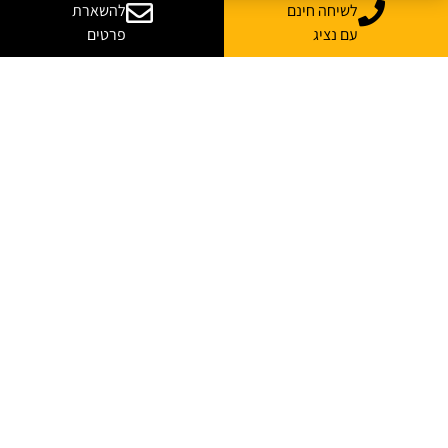
לשיחה חינם
להשארת
עם נציג
פרטים
רוצה עוד מידע על קורס
בהתאמה אישית לארגון שלך?
נשמח לייעץ, ללוות ולענות על כל השאלות
*
שם מלא
*
אימייל