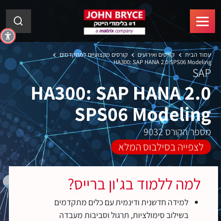
עמוד הבית
קורסים ואירועים
קורסים מקצועיים למתקדמים
HA300: SAP HANA 2.0 SPS06 Modeling
SAP
HA300: SAP HANA 2.0
SPS06 Modeling
מספר הקורס 9032
לצפייה בסילבוס המלא
למה ללמוד בג'ון ברייס?
למידה חדשנית ודינמית עם כלים מתקדמים
בשילוב סימולציות, תרגול וסביבות מעבדה