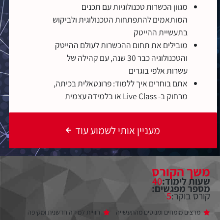
מגוון הכשרות טכנולוגיות עם תכנים
המותאמים להתפתחות הטכנולוגית ולביקוש
בתעשיית ההייטק
מובילים את תחום ההכשרות לעולם ההייטק
והטכנולוגיה כבר 30 שנה, עם קהילה של
עשרות אלפי בוגרים
אתם בוחרים איך ללמוד: פרונטאלית בכיתה,
מרחוק ב- Live Class או בלמידה עצמית
מעניין אותי לשמוע עוד
משך הקורס
שעות לימוד:
40
מספר מפגשים:
קורס בוקר:
5
מרצים מומחים ומנוסים מהתעשייה
חוויית למידה חדשנית ומקיפה