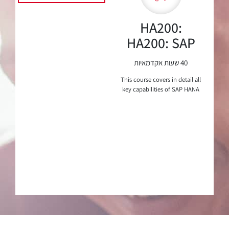
P
HA200:
HA200: SAP
HANA 2.0
40 שעות אקדמאיות
SPS05 –
This course covers in detail all
Installation
.0
key capabilities of SAP HANA
database system
and
administration. Through the
Administrati
lectures and exercises you...
on