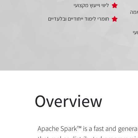
ליווי וייעוץ מקצועי
מה
חומרי לימוד ייחודיים ובלעדיים
עי
Overview
Apache Spark™ is a fast and general