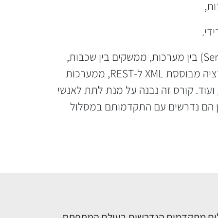
די.
קורס ניתוח מערכות, וכן קורסים מתקדמים נוספים, לא סיפקו הידע כיצד לאפיין ממשקים (Services) בין מערכות, ממשקים בין שכבות,
עבודה מול כלים לניהול ממשקים, וכו'. התפיסות והכלים השתנו מאוד בשנים האחרונות: מאינטגרציה מבוססת XML ל-REST, ממערכות
מRDBMS- לשילוב של NOSQL, מאירוח ב-Domains לפיתוח ענן, ועוד. קורס זה נבנה על מנת לתת לאנשי
ן הם נדרשים עם התקדמותם במסלול
ים מתקדמים הנדרשים בעולם המתפתח