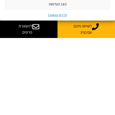
הצג העדפות
מדיניות Cookies
לשיחה חינם
להשארת
עם נציג
פרטים
רוצה עוד מידע על קורס
בהתאמה אישית לארגון שלך?
נשמח לייעץ, ללוות ולענות על כל השאלות
*
שם מלא