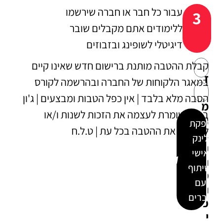
עבור כל חבר או חברה שירשמו
3
ללימודים אתם מקבלים שובר
דיגיטלי לשופינג ובזבוזים
א
קבלת ההטבה מותנת ברישום חדש שאינו קיים
ז
במאגר הלקוחות של החברה ובהרשמה לקורס
ל
הסבה מלא בלבד | אין כפל הטבות ומבצעים | ג'ון
מ
ברייס שומרת לעצמה את הזכות לשנות ו/או
ה
הפקת
להפסיק את ההטבה בכל עת | ט.ל.ח
א
לינק
ת
אישי
ם
ושיתוף
מ
עם
ח
חברים
כ
י