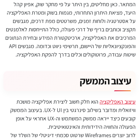
המתאר. כאן מחליטים, בין היתר על פי מחקר שוק, אפיון קהל
היעד, מציאת היתרון התחרותי, מגמות בשוק ומטרת האפליקציה
על אסטרטגיה ולוחות זמנים, משרטטים מפת דרכים, מגבשים
תקציב וכותבים בריף של דרכי פעולה, כולל התייחסות לאלמנטים
המרכיבים את האפליקציה, ארכיטקטורת המידע ובחירת הנתונים
והפונקציונאליות של היישום, תרשימי ניווט וכדומה. מגבשים API
שיטות עבודה, פרוטוקולים וכלים בדרך להפקת האפליקציה.
עיצוב הממשק
עיצוב האפליקציה
הוא חלק חשוב ליצירת אפליקציה מושכת
וויזואלית ומדובר בשילוב סינרגטי בין UI ל-UX. בעיצוב הממשק
קובעים כיצד ייראה ממשק המשתמש וה-UX אחראי על אופן
הפעולה והחוויה הידידותית והאינטואיטיבית.
לרוב יוצרים Wireframes שרטוט סכמתי דיגיטלי של השלד של