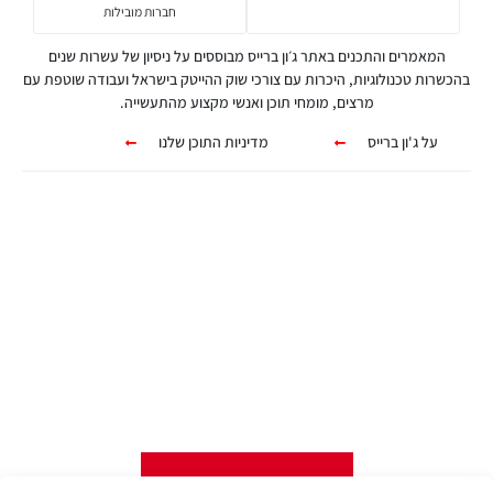
חברות מובילות
המאמרים והתכנים באתר ג׳ון ברייס מבוססים על ניסיון של עשרות שנים
בהכשרות טכנולוגיות, היכרות עם צורכי שוק ההייטק בישראל ועבודה שוטפת עם
מרצים, מומחי תוכן ואנשי מקצוע מהתעשייה.
על ג'ון ברייס
מדיניות התוכן שלנו
קורסים אונליין
מגוון ערכות מקוונות ללמידה עצמית
מכל מקום ובכל זמן שנוח לכם!
לפרטים לחצו כאן