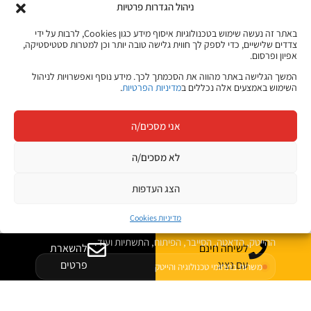
ניהול הגדרות פרטיות
באתר זה נעשה שימוש בטכנולוגיות איסוף מידע כגון Cookies, לרבות על ידי
צדדים שלישיים, כדי לספק לך חווית גלישה טובה יותר וכן למטרות סטטיסטיקה,
אפיון ופרסום.
המשך הגלישה באתר מהווה את הסכמתך לכך. מידע נוסף ואפשרויות לניהול
קורסים מקוונים
השימוש באמצעים אלה נכללים ב
מדיניות הפרטיות
.
JB Jobs
אני מסכים/ה
לא מסכים/ה
קריירה בהייטק
הצעד הבא שלך
הצג העדפות
מתחיל כאן
מדיניות Cookies
היכנסו ללוח המשרות של ג׳ון ברייס וגלו הזדמנויות חדשות בתחומי
ההייטק, הדאטה, הסייבר, הפיתוח, התשתיות ועוד.
לשיחה חינם
להשארת
עם נציג
פרטים
משרות בתחומי טכנולוגיה והייטק
מתאים לבוגרים ולמחפשי עבודה