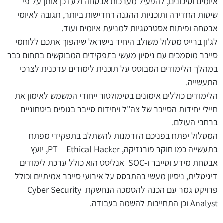
איומים וסיכונים, להפעיל מערכות אבטחה ולעדכן אותן על פי
שיטות החדירה ותוכניות ההגנה החדישות ביותר, תגובה לאיומי
אבטחה ופיתוח אסטרטגיות למניעת איומים ועוד.
לג'ון ברייס מסלול משולב היחיד בישראל שיהפוך אתכם ללוחמי
סייבר מוסמכים עם ניסיון מעשי בתפקידים המבוקשים בתחום כבר
במהלך הלימודים המבוסס על תוכנית לימודים עדכנית לצרכי
התעשייה.
הלימודים כוללים אימונים בסימולטור ייחודי המשמש לאימון את
חיילי יחידות הסייבר של צה"ל ויחידות סייבר בגופים ביטחוניים
ברחבי העולם.
המסלול יפתח בפניכם הזדמנות להשתלב בתפקידי מפתח
בתעשייה כמו חוקר פורנזיקה, PT – Ethical Hacker, יועץ
אבטחת מידע וסייבר ו-SOC אנליסט הוא כולל ערכת לימודים
דיגיטלית, ניסיון מעשי בהתבסס על אירועי סייבר אמיתיים וכולל
פרויקט גמר עם הכנה להסמכה הנחשקת Cyber Security
Analyst וכן התחייבות להשמה בעבודה.