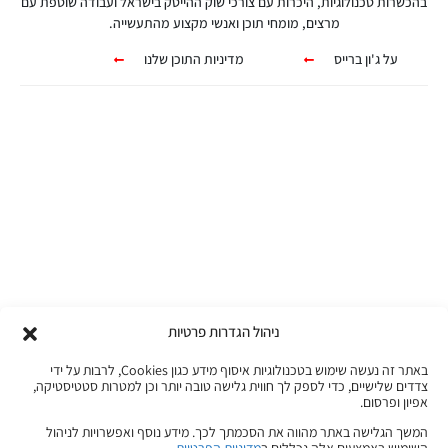
בהכשרות טכנולוגיות, היכרות עם צורכי שוק ההייטק בישראל ועבודה שוטפת עם
מרצים, מומחי תוכן ואנשי מקצוע מהתעשייה.
על ג'ון ברייס
מדיניות התוכן שלנו
קורסים אונליין
מגוון ערכות מקוונות ללמידה עצמית
מכל מקום ובכל זמן שנוח לכם!
ניהול הגדרות פרטיות
לפרטים לחצו כאן
באתר זה נעשה שימוש בטכנולוגיות איסוף מידע כגון Cookies, לרבות על ידי
צדדים שלישיים, כדי לספק לך חווית גלישה טובה יותר וכן למטרות סטטיסטיקה,
אפיון ופרסום.
המשך הגלישה באתר מהווה את הסכמתך לכך. מידע נוסף ואפשרויות לניהול