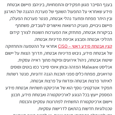
בענף הסייבר מגוון תפקידים והתמחויות, ביניהם: מיישם אבטחת
מידע שאחראי על התפעול השוטף של מערכת ההגנה של הארגון
ובין היתר מפתח ומתעד נהלי אבטחה, מנטר מערכות הפעלה,
מיישם גיבויים, מעניק הרשאות ואישורים לעובדים, משתתף
בביקורות אבטחה, מתחזק את המערכות השונות לצורך קידום
תהליכי אבטחה ומבצע אכיפת מדיניות אבטחה.
קצין אבטחת מידע ראשי – CISO
אחראי על ההטמעה והתחזוקה
של אבטחת מידע, גיבוש מדיניות אבטחה, תדרוך הצוות על יישום
שיטות אבטחה, ניהול אירועים ופיקוח מתוך ראייה עסקית.
אנליסט Malware המזהה ובוחן איומי סייבר כמו בוטים וסוסים
טרויאנים, מפתח כלים מפני תוכנות הגנה זדוניות, מנטר רשתות
לאיתור פרצות אבטחה ומדווח על פרצות אבטחה.
תפקיד אטרקטיבי נוסף הוא של ארכיטקט תשתיות אבטחת מידע
המספק ייעוץ בכל הנוגע לארכיטקטורה ואבטחת מידע, תכנון
ויישום ארכיטקטורת התשתית לפתרונות עסקיים והכנסת
טכנולוגיות חדשות בהתאם לדרישות עסקיות.