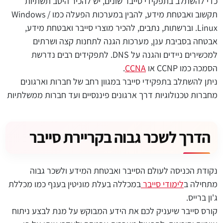
כדי להשתלב בתפקידי סייבר שונים, יש להכיר היטב תשתיות
תקשוב ואבטחת מידע, להבין במערכות הפעלה כמו Windows /
Linux. וברשתות, נתבים, להכיר מוצרי סייבר ואבטחת מידע,
אבטחה בסביבת ענן, מערכות הגנה לתחנות קצה ושרתים
למכשירים ניידים והגנה על DNS. לתפקידים רבים נדרשת
הסמכה כמו CCNP או
CCNA
.
ניתן להשתלב בתפקידי סייבר במגוון רחב של חברות וארגונים
מחברות טכנולוגיות דרך ארגונים פיננסיים ועד חברות ממשלתיות
הדרך לשכר גבוה בקריירת סייבר
נקודת הכניסה לעולם הסייבר ואבטחת המידע ולשכר גבוה
מתחילה ב
לימודי סייבר
במכללה בעלת מוניטין בענף כמו מכללת
ג'ון ברייס.
קורס סייבר שיעניק לכם את הידע המבוקש על מנת לבצע ניתוח