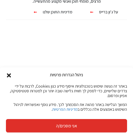
מרצים, מומחי תוכן ואנשי מקצוע מהתעשייה.
על ג'ון ברייס
מדיניות התוכן שלנו
קורסים אונליין
מגוון ערכות מקוונות ללמידה עצמית
ניהול הגדרות פרטיות
מכל מקום ובכל זמן שנוח לכם!
באתר זה נעשה שימוש בטכנולוגיות איסוף מידע כגון Cookies, לרבות על ידי
צדדים שלישיים, כדי לספק לך חווית גלישה טובה יותר וכן למטרות סטטיסטיקה,
אפיון ופרסום.
לפרטים לחצו כאן
המשך הגלישה באתר מהווה את הסכמתך לכך. מידע נוסף ואפשרויות לניהול
השימוש באמצעים אלה נכללים ב
מדיניות הפרטיות
.
אני מסכים/ה