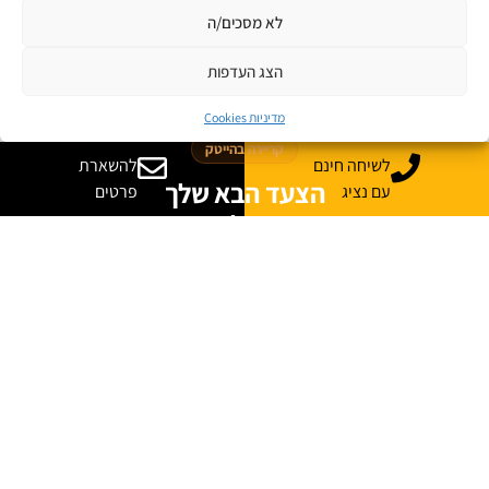
לא מסכים/ה
קורסים מקוונים
הצג העדפות
JB Jobs
מדיניות Cookies
קריירה בהייטק
לשיחה חינם
להשארת
הצעד הבא שלך
עם נציג
פרטים
מתחיל כאן
היכנסו ללוח המשרות של ג׳ון ברייס וגלו הזדמנויות חדשות בתחומי
ההייטק, הדאטה, הסייבר, הפיתוח, התשתיות ועוד.
משרות בתחומי טכנולוגיה והייטק
מתאים לבוגרים ולמחפשי עבודה
עדכונים והזדמנויות במקום אחד
לצפייה במשרות