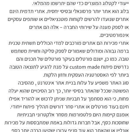
ייעודי לקטלוג המוצרים כדי שהם יתרשמו מהמלאי.
בלוג הוא אתר יותר פרסונאלי ובסיסי יחסית. אתרי תדמית הינם
אתרים שנועדו להרשים לקוחות פוטנציאליים או שותפים עסקיים
או לספק מענה על שירותי החברה – אלה הם אתרים
אינפורמטיביים.
אתרי מכירות הם אתרים מורכבים למדי הכוללים תשתית טכנית
ברמה גבוהה ומודולים שאמורים לספק סליקה וחוויית משתמש
טובה. כמו כן, ישנם פורטלים בעיקר פורטלים של תכנים והם
נדרשים פיתוח custom made על מנת להגיע לתוצאה הטובה
ביותר לפי האסטרטגיה העסקית וחזון הלקוח.
סוג האתר משפיע על עלות בניית אתר אינטרנט , מהסיבה
הפשוטה שככל שהאתר בסיסי יותר, כך רוב הסיכויים שהוא יעלה
פחות, כי הוא מסתמך על תבניות שניתן לרכוש או להוריד אפילו
חינם בעוד פורטלים או אתרי סחר דורשים תהליך פיתוח ייחודי.
אומנם קיימות היום פלטפורמות מסחר אלקטרוני תבניתיות
שחוסכות כסף, אבל חברות גדולות באמת שמתבססות על מכירות
אונליין או שהאתר הוא עוד סניף עבורן ישקיעו הרבה יותר כסף