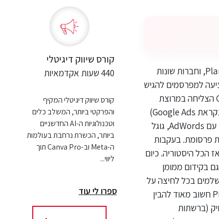
קורס שיווק דיגיטלי
PPC היא שיטה וותיקה, שהחלה את דרכה כבר בשנת 1996 עם מודל של חברת Planet Oasis, וחברות שונות
440 שעות אקדמאיות
גה את הפורמט כאשר הציעה למפרסמים להגיש
הצעות בזמן אמת על מילות מפתח מסוימות בכיבוש אחר המקום הראשון. עם זאת, Google הצליחה במרוצת
קורס שיווק דיגיטלי המקיף
השנים לעקוף את כולם בהשקת ושדרוג מערכת הפרסום – AdWords. (החל משנת 2008 נקראת Google Ads)
והפרקטי ביותר, המשלב כלים
וטכנולוגיות ה-AI החדשניים
ועם השקתה הרשמית בשנת 2000 שינתה את ענף הפרסום ברשת! כדי לשפר את הפעילות עם AdWords, גוגל
ביותר, הכשרת נרחבת בעולמות
ה של מודעות פרסומת. בעקבות
ה-Meta וב-Canva Pro תוך
ום ומאז הכל היסטוריה. כיום
ליווי...
 למצוא את המודל גם בקידום ממומן
שלמים בכל לחיצה על
ספרו לי עוד
המודעה הוא השולט כיום בשיווק הדיגיטלי הממומן. על מנת להצליח בפרסום באמצעות PPC חשוב מאוד להבין
יק (ברשתות