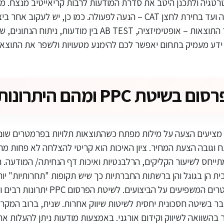
טגיה ולתכנן היטב את סדרת המודעות לרבות קריאייטיב מנצח. מב
דרך קופירייטינג למודעה ועד בחירת לחצן CAT – הנעה לפעולה. כמו כן, יש 
כלים מתקדמים לשיפור התוצאות – אופטימיזציה, AB TEST בין מודע
 ידע מעמיק בתחום יאפשר לכם להימנע מטעויות ולשפר את התוצאות
ת PPC ומהם היתרונות שלה?
ציעים הצעה על מילות מפתח כשהתוצאות תלויות בפרמטרים שונים
ח וגובה הצעת המחיר. ציון האיכות הוא קריטי להצלחה לא פחות מ
תייחס לשיעור הקליקים, הרלבנטיות ואיכות דף הנחיתה/ המודעה. 
ית הן בגוגל והן ברשתות החברתיות כך שיש תקופות "תחרותיות" יות
"יקרים יותר" ועוד פרמטרים המשפיעים על הביצועים. לש
ר בשיטה חסכונית יחסית לשיטות שיווק אחרות. שנית, ברוב המקרי
תר בהשוואה לשיווק וקידום אורגני. באמצעות מודעות ניתן להעלות 