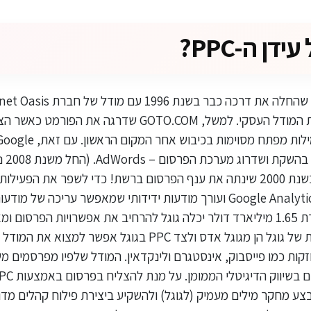
דן ה-PPC?
החלו להעתיק ממנה את המודל העסקי. למשל, GOTO.COM שדר
יצרה את פלטפורמת Google Analytics ועורך מודעות ידידותי שמאפשר עריכ
רכישת YouTube תמורת 1.65 מיליארד דולר יכלה גוגל להרחיב את אפשרויות הפרס
בסביבות 68% ההכנסות של גוגל הן מגוגל אדס ולצד PPC בגוגל אפשר
ות כמו פייסבוק, אינסטגרם ולינקדאין. המודל שלפיו מפרסמים מ
צע מחקר מילים מעמיק (לגוגל) ולהשקיע ביצירת פילוח קהלים מדו