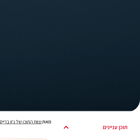
מאת:
צוות התוכן של ג'ון ברייס
תוכן עניינים