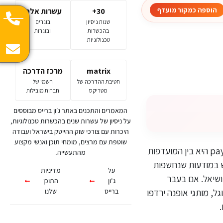
הוספה כמקור מועדף
30+
עשרות אלפי
שנות ניסיון
בוגרים
בהכשרות
ובוגרות
טכנולוגיות
matrix
מרכז הדרכה
חטיבת ההדרכה של
רשמי של
מטריקס
חברות מובילות
המאמרים והתכנים באתר ג׳ון ברייס מבוססים
על ניסיון של עשרות שנים בהכשרות טכנולוגיות,
היכרות עם צורכי שוק ההייטק בישראל ועבודה
שוטפת עם מרצים, מומחי תוכן ואנשי מקצוע
שיטת הפרסום הפופולארית תשלום לפי קליק או בראשי התיבות PPC המייצגות pay-per-click היא בין המועדפות
מהתעשייה.
ש במודעות שנחשפות
על
מדיניות
ושיאל. אם בעבר
ג'ון
התוכן
ל, מותגי אופנה ירדפו
ברייס
שלנו