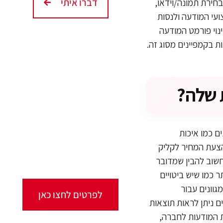
דברו איתי
חירת תמונה/וידאו,
לעקוב אחר ביצועי המודעה ולנסות
ות, ניתוח הנתונים, שינוי פורמט המודעה
 בקמפיינים מסוג זה.
קורסים אונליין
מגוון ערכות מקוונות
ללמידה עצמית
 כמו איכות
מכל מקום ובכל זמן שנוח
הצעת המחיר לקליק
לכם!
חשוב להבין שמדובר
ר כמו שיש ביטויים
יטת הפרסום PPC יתרונות רבים ומגוונים עבור
לפרטים לחצו כאן
ם ניתן לראות תוצאות
את המודעות לחברה,