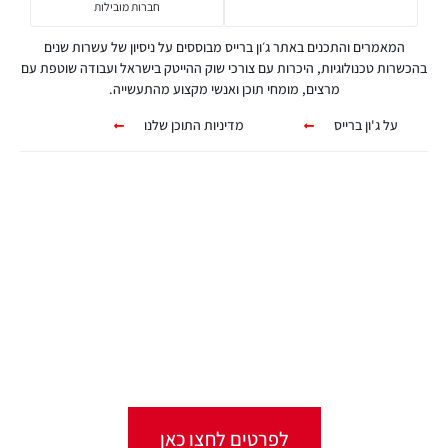
חברות מובילות
המאמרים והתכנים באתר ג׳ון ברייס מבוססים על ניסיון של עשרות שנים
בהכשרות טכנולוגיות, היכרות עם צורכי שוק ההייטק בישראל ועבודה שוטפת עם
מרצים, מומחי תוכן ואנשי מקצוע מהתעשייה.
על ג'ון ברייס
מדיניות התוכן שלנו
קורסים אונליין
מגוון ערכות מקוונות ללמידה עצמית
מכל מקום ובכל זמן שנוח לכם!
לפרטים לחצו כאן