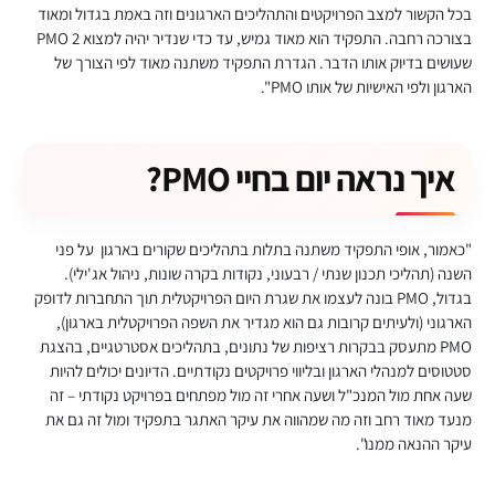
בכל הקשור למצב הפרויקטים והתהליכים הארגונים וזה באמת בגדול ומאוד
בצורכה רחבה. התפקיד הוא מאוד גמיש, עד כדי שנדיר יהיה למצוא 2 PMO
שעושים בדיוק אותו הדבר. הגדרת התפקיד משתנה מאוד לפי הצורך של
הארגון ולפי האישיות של אותו PMO".
איך נראה יום בחיי PMO?
"כאמור, אופי התפקיד משתנה בתלות בתהליכים שקורים בארגון על פני
השנה (תהליכי תכנון שנתי / רבעוני, נקודות בקרה שונות, ניהול אג'ילי).
בגדול, PMO בונה לעצמו את שגרת היום הפרויקטלית תוך התחברות לדופק
הארגוני (ולעיתים קרובות גם הוא מגדיר את השפה הפרויקטלית בארגון),
PMO מתעסק בבקרות רציפות של נתונים, בתהליכים אסטרטגיים, בהצגת
סטטוסים למנהלי הארגון ובליווי פרויקטים נקודתיים. הדיונים יכולים להיות
שעה אחת מול המנכ"ל ושעה אחרי זה מול מפתחים בפרויקט נקודתי – זה
מנעד מאוד רחב וזה מה שמהווה את עיקר האתגר בתפקיד ומול זה גם את
עיקר ההנאה ממנו".