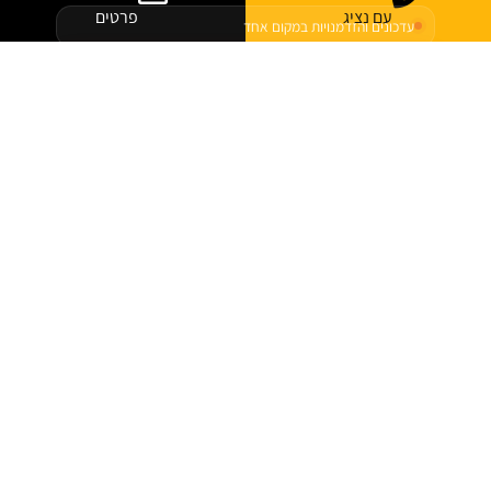
עם נציג
פרטים
עדכונים והזדמנויות במקום אחד
לצפייה במשרות
לוח המשרות של ג׳ון ברייס
עסקת ענק ישראלית בסייבר: Cyera בדרך לרכוש את Oasis Security
בכמיליארד דולר
אחת מעסקאות הסייבר המסקרנות של שנת 2026 נחשפה ממש לאחרונה: חברת Cyera