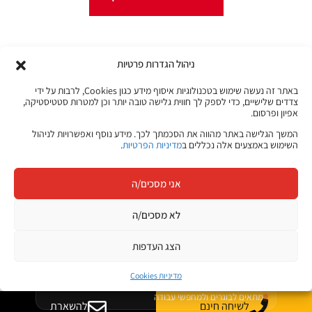
ניהול הגדרות פרטיות
קורסים מקוונים
באתר זה נעשה שימוש בטכנולוגיות איסוף מידע כגון Cookies, לרבות על ידי
צדדים שלישיים, כדי לספק לך חווית גלישה טובה יותר וכן למטרות סטטיסטיקה,
אפיון ופרסום.
JB Jobs
המשך הגלישה באתר מהווה את הסכמתך לכך. מידע נוסף ואפשרויות לניהול
השימוש באמצעים אלה נכללים ב
מדיניות הפרטיות
.
קריירה בהייטק
הצעד הבא שלך
אני מסכים/ה
מתחיל כאן
לא מסכים/ה
היכנסו ללוח המשרות של ג׳ון ברייס וגלו הזדמנויות חדשות בתחומי
ההייטק, הדאטה, הסייבר, הפיתוח, התשתיות ועוד.
הצג העדפות
משרות בתחומי טכנולוגיה והייטק
מדיניות Cookies
מתאים לבוגרים ולמחפשי עבודה
לשיחה חינם
להשארת