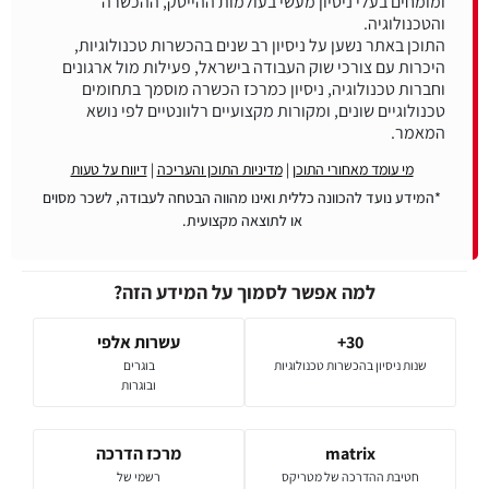
ומומחים בעלי ניסיון מעשי בעולמות ההייטק, ההכשרה
התוכן באתר נשען על ניסיון רב שנים בהכשרות טכנולוגיות,
היכרות עם צורכי שוק העבודה בישראל, פעילות מול ארגונים
וחברות טכנולוגיה, ניסיון כמרכז הכשרה מוסמך בתחומים
טכנולוגיים שונים, ומקורות מקצועיים רלוונטיים לפי נושא
המאמר.
מי עומד מאחורי התוכן
|
מדיניות התוכן והעריכה
|
דיווח על טעות
*המידע נועד להכוונה כללית ואינו מהווה הבטחה לעבודה, לשכר מסוים
או לתוצאה מקצועית.
למה אפשר לסמוך על המידע הזה?
30+
עשרות אלפי
שנות ניסיון בהכשרות טכנולוגיות
בוגרים
ובוגרות
matrix
מרכז הדרכה
חטיבת ההדרכה של מטריקס
רשמי של