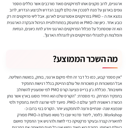
ארגוניים, לרוב מקצים אותו לפרויקטים מאוד מורכבים אשר כוללים מספר
גופים בארגון על מנת לסנכרן את כולם לקצב הנדרש ולביצוע הנדרש, לרוב
נמצא את ה – PMO בפרויקטים אסטרטגיים לארגון. אבל ליווי פרויקטים זה רק
כובע אחד. כיוון שה-PMO או מתעסק במתודולוגיית הניהול והבקרה הארגונית
הוא זה שמסתכל על מכלול הפרויקטים הארגוני ויודע לתת כיוונים, הנחיות
והמלצות הן למנהלי הפרויקטים והן להנהלת הארגון”.
מה השכר הממוצע?
"אין מספר קבוע, כמו כל דבר זה תלוי מיקום ארגוני, בותק, במוטות השליטה.
אבל המשכורות הן משכורות של עולם ההייטק בגלל רגישות התפקיד
וחשיבותו". מכללת ג'ון ברייס מציעה קורס PMO למי שמעוניין להשתלב
בתפקיד המרתק. נזי מספרת: "הקורס שלנו הוא היחיד מסוגו בארץ אשר נותן
הכשרה ראשונית לתוך עולם ה-PMO. מיועד למי שרוצה להיות בתפקיד ולמי
שנמצא שנה- שנתיים ורוצה להתמקצע יותר. הקורס בנוי ברובו כ-
Workshop. כלומר, לימוד סדנאי שבו כל נושא מעולם ה-PMO מפורק
לתיאוריה קצרה ובעיקר פרקטיקה כדי לחוות ולהרגיש איך התפקיד מיושם
בעולם האמיתי. הקורס הוא מאוד גמיש ואני כל פעם מתאימה את התכנים