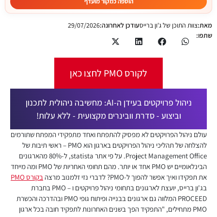
הוספה כמקור מועדף
מאת:
צוות התוכן של ג'ון ברייס
עודכן לאחרונה:
29/07/2026
שתפו:
לקורס PMO לחצו כאן
ניהול פרויקטים בעידן ה-AI: מחשיבה ניהולית לתכנון
וביצוע - סדרת וובינרים מקצועית - ללא עלות!
עולם ניהול הפרויקטים לא מפסיק להתפתח ואחד מתפקידי המפתח שתורמים
להצלחה של תהליכי ניהול הפרויקטים בארגון הוא PMO – ראשי תיבות של
Project Management Office. על פי אתר statista, ל-80% מהארגונים
הבינלאומיים יש PMO אחד או יותר. מהם תחומי האחריות של PMO ומה מייחד
את תפקידו ואיך אפשר להפוך ל-PMO? לדברי נזי זלמנוב מרצה
בקורס PMO
בג'ון ברייס, יועצת לארגונים בתחומי ניהול פרויקטים ו – PMO בחברת
PROCEED המלווה גם ארגונים בבנייה ופיתוח גופי PMO ובהדרכה והכשרת
PMO מתחילים, "התפקיד הפך בשנים האחרונות לתפקיד חובה בכל ארגון