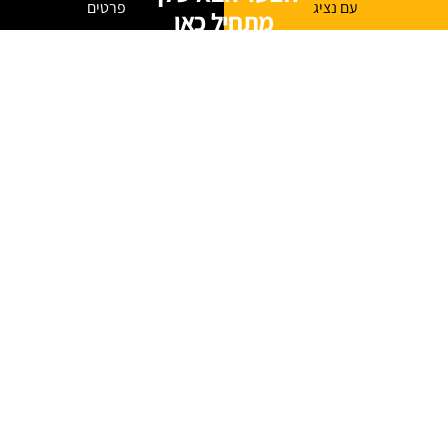
עם נציג
פרטים
מתחיל כאן
היכנסו ללוח המשרות של ג׳ון ברייס וגלו הזדמנויות חדשות בתחומי
ההייטק, הדאטה, הסייבר, הפיתוח, התשתיות ועוד.
משרות בתחומי טכנולוגיה והייטק
מתאים לבוגרים ולמחפשי עבודה
עדכונים והזדמנויות במקום אחד
לצפייה במשרות
לוח המשרות של ג׳ון ברייס