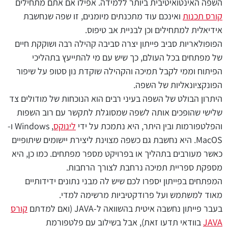
השפה האינטואיטיבית ביותר ללמידה. אפילו אם אתם מתחילים
קורס תכנות
ואינכם עוד מתכנתים מיומנים, זו שפה שנחשבת
אידיאלית למתחילים וכן לבניית אב טיפוס.
הפופולאריות סביב פייתון יצרה סביבה קהילה רבה ושוקקת חיים
של מפתחים בכל העולם, כך שיש עם מי להתייעץ בתהליכי
הפיתוח וממי לקבל תמיכה והקהילה שוקדת נון סטופ על שיפור
הפונקציונאליות של השפה.
היתרון הבולט של השפה בעיני רבים הוא הנוכחות של מודולים צד
שלישי שהופכים אותה לשפה שמסוגלת לתקשר עם רוב השפות
והפלטפורמות ובין היתר, היא נתמכת על ידי
לינוקס
, Windows ו-
MacOS. היא נחשבת גם כשפה מצוינת ליצירת יישומים שיתופיים
כאשר מעורבים בתהליך או בפרויקט מספר מפתחים. כמו כן, היא
מספקת ספריית תמיכה נרחבת לצורך הרחבות.
המפתחים בפייתון יספרו לכם שיש לה מבני נתונים ידידותיים
מאוד למשתמש ועל פרודקטיביות מרשימה למדי.
בעבר פייתון נחשבה איטית בהשוואה ל-JAVA (ואם למדתם
קורס
JAVA
בוודאי תדעו זאת), אבל בשילוב עם פלטפורמת