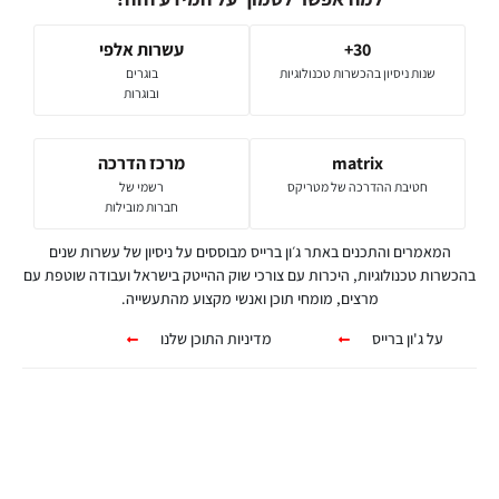
30+
עשרות אלפי
שנות ניסיון בהכשרות טכנולוגיות
בוגרים
ובוגרות
matrix
מרכז הדרכה
חטיבת ההדרכה של מטריקס
רשמי של
חברות מובילות
המאמרים והתכנים באתר ג׳ון ברייס מבוססים על ניסיון של עשרות שנים
בהכשרות טכנולוגיות, היכרות עם צורכי שוק ההייטק בישראל ועבודה שוטפת עם
מרצים, מומחי תוכן ואנשי מקצוע מהתעשייה.
על ג'ון ברייס
מדיניות התוכן שלנו
קורסים אונליין