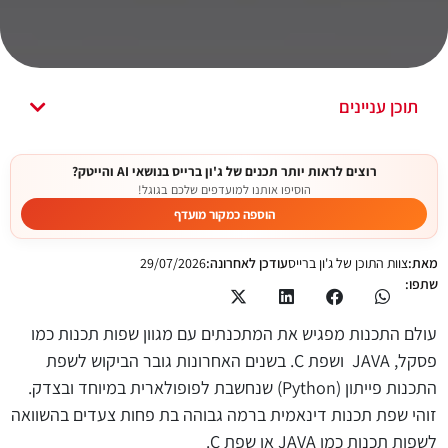
תוכן עניינים
רוצים לראות יותר תכנים של ג'ון ברייס בנושאי AI והייטק?
הוסיפו אותנו למועדפים שלכם בגוגל!
הוספה כמקור מועדף
מאת:
צוות התוכן של ג'ון ברייס
עודכן לאחרונה:
29/07/2026
שתפו:
עולם התכנות מפגיש את המתכנתים עם מגוון שפות תכנות כמו
פסקל, JAVA ושפת C. בשנים האחרונות גובר הביקוש לשפת
התכנות פייתון (Python) שנחשבת לפופולארית במיוחד ובצדק.
זוהי שפת תכנות דינאמית ברמה גבוהה בת פחות צעדים בהשוואה
לשפות תכנות כמו JAVA או שפת C.