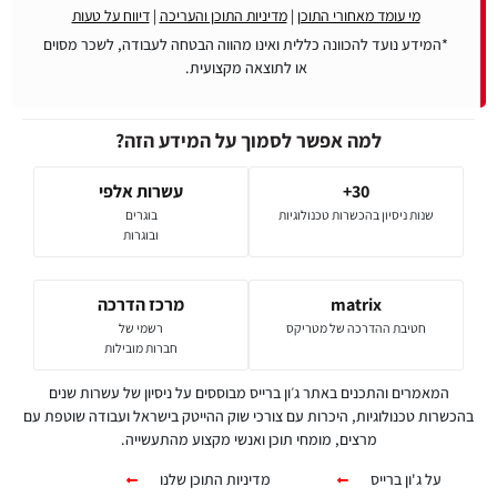
מי עומד מאחורי התוכן
|
מדיניות התוכן והעריכה
|
דיווח על טעות
*המידע נועד להכוונה כללית ואינו מהווה הבטחה לעבודה, לשכר מסוים
או לתוצאה מקצועית.
למה אפשר לסמוך על המידע הזה?
30+
עשרות אלפי
שנות ניסיון בהכשרות טכנולוגיות
בוגרים
ובוגרות
matrix
מרכז הדרכה
חטיבת ההדרכה של מטריקס
רשמי של
חברות מובילות
המאמרים והתכנים באתר ג׳ון ברייס מבוססים על ניסיון של עשרות שנים
בהכשרות טכנולוגיות, היכרות עם צורכי שוק ההייטק בישראל ועבודה שוטפת עם
מרצים, מומחי תוכן ואנשי מקצוע מהתעשייה.
על ג'ון ברייס
מדיניות התוכן שלנו