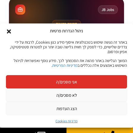
קורסים מקוונים
JB Jobs
קריירה בהייטק
ניהול הגדרות פרטיות
הצעד הבא שלך
באתר זה נעשה שימוש בטכנולוגיות איסוף מידע כגון Cookies, לרבות על ידי
מתחיל כאן
צדדים שלישיים, כדי לספק לך חווית גלישה טובה יותר וכן למטרות סטטיסטיקה,
אפיון ופרסום.
היכנסו ללוח המשרות של ג׳ון ברייס וגלו הזדמנויות חדשות בתחומי
ההייטק, הדאטה, הסייבר, הפיתוח, התשתיות ועוד.
המשך הגלישה באתר מהווה את הסכמתך לכך. מידע נוסף ואפשרויות לניהול
השימוש באמצעים אלה נכללים ב
מדיניות הפרטיות
.
משרות בתחומי טכנולוגיה והייטק
אני מסכים/ה
מתאים לבוגרים ולמחפשי עבודה
לא מסכים/ה
עדכונים והזדמנויות במקום אחד
הצג העדפות
לצפייה במשרות
לוח המשרות של ג׳ון ברייס
מדיניות Cookies