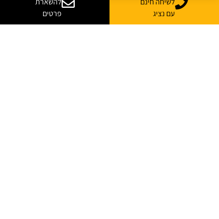
לשיחה חינם
להשארת
עם נציג
פרטים
עסקת ענק ישראלית בסייבר: Cyera בדרך לרכוש את Oasis Security
בכמיליארד דולר
אחת מעסקאות הסייבר המסקרנות של שנת 2026 נחשפה ממש לאחרונה: חברת Cyera
הודיעה כי חתמה על הצהרת כוונות לרכישת הסטארטאפ הישראלי Oasis Security,
בעסקה המוערכת בכמיליארד דולר, והיא כפופה לחתימה על הסכם מחייב ולהשלמת
התנאים הנדרשים.
קרא עוד »