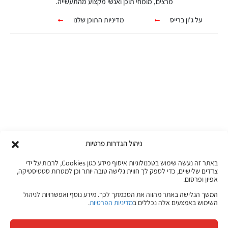
מרצים, מומחי תוכן ואנשי מקצוע מהתעשייה.
על ג'ון ברייס
מדיניות התוכן שלנו
קורסים אונליין
מגוון ערכות מקוונות ללמידה עצמית
מכל מקום ובכל זמן שנוח לכם!
ניהול הגדרות פרטיות
באתר זה נעשה שימוש בטכנולוגיות איסוף מידע כגון Cookies, לרבות על ידי
צדדים שלישיים, כדי לספק לך חווית גלישה טובה יותר וכן למטרות סטטיסטיקה,
לפרטים לחצו כאן
אפיון ופרסום.
המשך הגלישה באתר מהווה את הסכמתך לכך. מידע נוסף ואפשרויות לניהול
השימוש באמצעים אלה נכללים ב
מדיניות הפרטיות
.