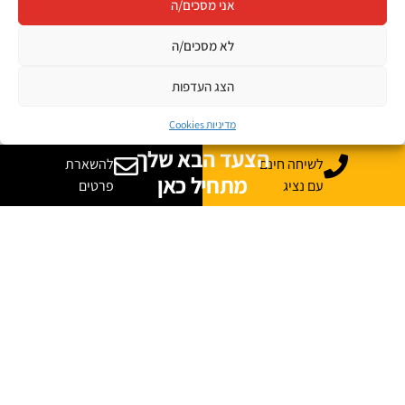
אני מסכים/ה
קורסים מקוונים
לא מסכים/ה
JB Jobs
הצג העדפות
קריירה בהייטק
מדיניות Cookies
הצעד הבא שלך
לשיחה חינם
להשארת
מתחיל כאן
עם נציג
פרטים
היכנסו ללוח המשרות של ג׳ון ברייס וגלו הזדמנויות חדשות בתחומי
ההייטק, הדאטה, הסייבר, הפיתוח, התשתיות ועוד.
משרות בתחומי טכנולוגיה והייטק
מתאים לבוגרים ולמחפשי עבודה
עדכונים והזדמנויות במקום אחד
לצפייה במשרות