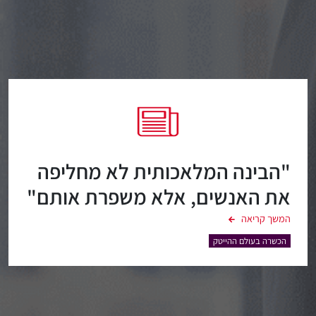
"הבינה המלאכותית לא מחליפה
את האנשים, אלא משפרת אותם"
– ראיון של זיו מנדל בערוץ 13
המשך קריאה
הכשרה בעולם ההייטק