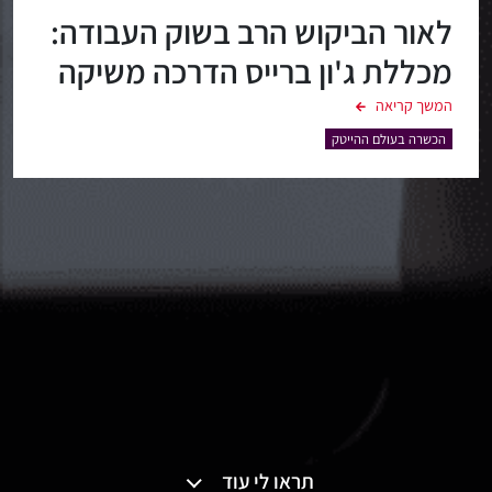
לאור הביקוש הרב בשוק העבודה:
מכללת ג'ון ברייס הדרכה משיקה
קורסים ייעודיים להכשרת מומחים
המשך קריאה
בתחום DevOps
הכשרה בעולם ההייטק
תראו לי עוד