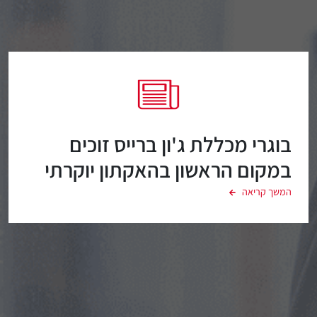
בוגרי מכללת ג'ון ברייס זוכים
במקום הראשון בהאקתון יוקרתי
של משטרת ישראל בעזרת
המשך קריאה
סימולטור Cyberium הייחודי