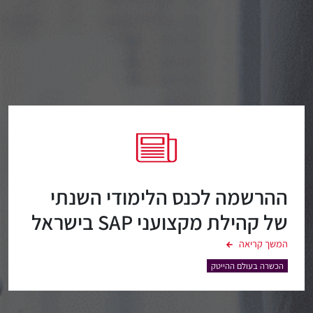
ההרשמה לכנס הלימודי השנתי
של קהילת מקצועני SAP בישראל
בעיצומה
המשך קריאה
הכשרה בעולם ההייטק