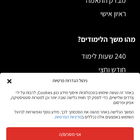
מבדק התאמה
ראיון אישי
מהו משך הלימודים?
240 שעות לימוד
חודש וחצי
ניהול הגדרות פרטיות
ימים ראשון עד חמישי בין השעות 09:00-
16:30
באתר זה נעשה שימוש בטכנולוגיות איסוף מידע כגון Cookies, לרבות על ידי
צדדים שלישיים, כדי לספק לך חווית גלישה טובה יותר וכן למטרות סטטיסטיקה,
אפיון ופרסום.
המשך הגלישה באתר מהווה את הסכמתך לכך. מידע נוסף ואפשרויות לניהול
מועד פתיחת הקורס הקרוב:
השימוש באמצעים אלה נכללים ב
מדיניות הפרטיות
.
26 באפריל 2026
אני מסכים/ה