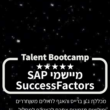
מכללת ג'ון ברייס והאגף לחיילים משוחררים
ומילואים מזמינים אתכם להצטרף למסלול