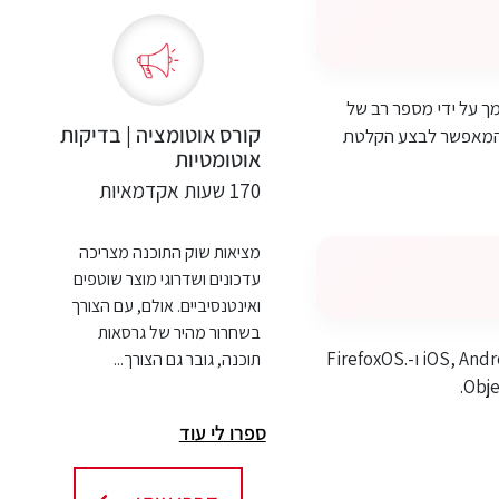
ון הבולט שלו הוא שהוא נתמך על ידי מספר רב של
קורס אוטומציה | בדיקות
ה המאפשר לבצע הקלטת
אוטומטיות
170 שעות אקדמאיות
מציאות שוק התוכנה מצריכה
עדכונים ושדרוגי מוצר שוטפים
ואינטנסיביים. אולם, עם הצורך
בשחרור מהיר של גרסאות
זהו כלי מבית היוצר של Selenium שמטרתו לבצע בדיקות למובייל. הכלי תומך בפלטפורמות מסוג iOS, Android ו-.FirefoxOS
תוכנה, גובר גם הצורך...
ספרו לי עוד