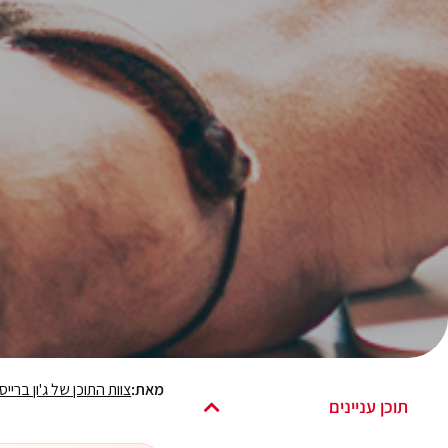
מאת:
צוות התוכן של ג'ון ברייס
תוכן עניינים