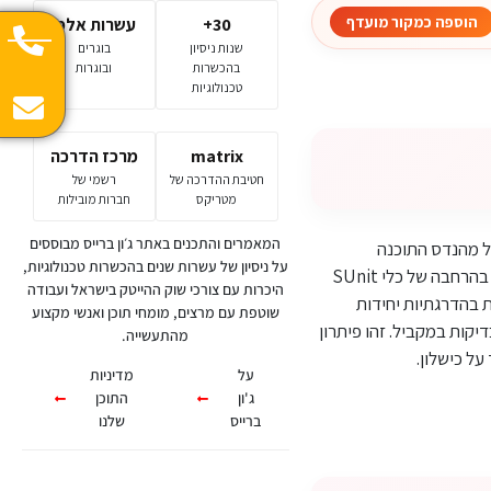
הוספה כמקור מועדף
30+
עשרות אלפי
שנות ניסיון
בוגרים
בהכשרות
ובוגרות
טכנולוגיות
matrix
מרכז הדרכה
חטיבת ההדרכה של
רשמי של
מטריקס
חברות מובילות
המאמרים והתכנים באתר ג׳ון ברייס מבוססים
Test  בסביבת JAVA. מדובר בפיתוח של מהנדס התוכנה
על ניסיון של עשרות שנים בהכשרות טכנולוגיות,
האמריקאי קנט בק ושל מהנדס התוכנה אריך גמא שעבדו יחד על פיתוח מונחה בדיקות. מדובר למעשה בהרחבה של כלי SUnit
היכרות עם צורכי שוק ההייטק בישראל ועבודה
 (GUI ) שמאפשרת למפתח לבנות בהדרגתיות יחידות
שוטפת עם מרצים, מומחי תוכן ואנשי מקצוע
יקות במקביל. זהו פיתרון
מהתעשייה.
על כישלון.
על
מדיניות
ג'ון
התוכן
ברייס
שלנו