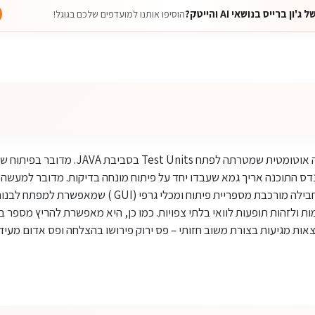
 ברייס בנושאי AI והייטק?
הוסיפו אותנו למועדפים שלכם בגוגל!
חבילת תוכנה (API) לבדיקה אוטומטית שמטרתה לפתח Units
לשפת תכנות smaltalk. החבילה מורכבת מספריית פיתוח ומכלי גרפי
ולזהות תופעות לוואי בלתי צפויות. כמו כן, היא מאפשרת להריץ מספר בד
צאות מגיעות בצורת משוב חזותי – פס ירוק פירושו בהצלחה ופס אדום מעיד 