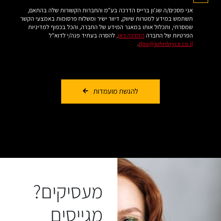
אני מסכים/ה שג'ון ברייס הדרכה בע"מ והחברות הקשורות שלה בהתאם,
תשתמש במידע למטרות שיווק, דיוור ישיר ומשלוח פרסומות באמצעי הקשר
שמסרתי, ותכלול אותו במאגר המידע של החברה, והכל בכפוף למדיניות
הפרטיות של החברה
הזמינה כאן
. להסרה בעתיד פנה/י לדוא"ל
.
dpo@johnbryce.co.il
להגשת מועמדות
מעסיקים?
רוצה מידע נוסף לגבי
מגייסים