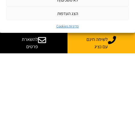
הצג העדפות
מדיניות Cookies
לשיחה חינם
להשארת
עם נציג
פרטים
ללמוד בג'ון ברייס
כל קורסי ההכשרה לעולם ההייטק
פתרונות למידה והדרכה
ג'ון ברייס השמה
ג'ון ברייס מגזין
אודות ג'ון ברייס