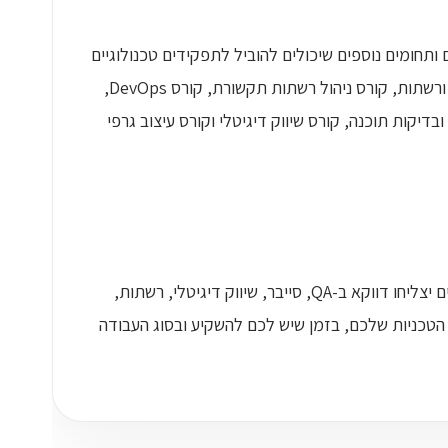
ותחומים נוספים שיכולים להוביל לתפקידים טכנולוגיים
ודיגיטליים: קורס מיישם AI, קורס סייבר ואבטחת מידע, קורס טכנאי מחשבים ורשתות, קורס ניהול רשתות תקשורת, קורס DevOps,
קורס דאטה אנליסט, קורס Data Engineer, קורס Data Science, קורס QA ובדיקות תוכנה, קורס שיווק דיגיטלי וקורס עיצוב גרפי
יש אנשים שמתאימים לפיתוח ובניית סוכני AI. אחרים מתאימים לדאטה. אחרים יצליחו דווקא ב-QA, סייבר, שיווק דיגיטלי, רשתות,
ברמת הטכניות שלכם, בזמן שיש לכם להשקיע ובסוג העבודה