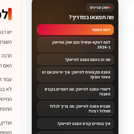
תוכן עניינים
לפ
מה תמצאו במדריך?
ראש העמוד
יש רגע
השגרה
למה דווקא עכשיו? מצב שוק ההייטק
ב-2026
הרבה א
מה זה בעצם הסבה להייטק?
האם ה
הסבה מקצועית להייטק: איך יודעים אם זה
הצעד הנכון?
עבור ר
לא בגל
לימודי הסבה להייטק: מה לומדים בקורס
הסבה?
ההייטק
תוכנית הסבה להייטק: מה צריך לכלול
התפתחו
מסלול רציני?
ועדיין
איך בוחרים קורס הסבה להייטק?
מעשיות