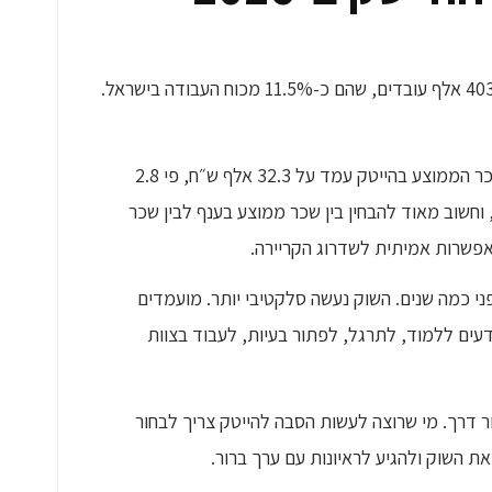
, במחצית הראשונה של 2025 הועסקו בהייטק כ-403 אלף עובדים, שהם כ-11.5% מכוח העבודה בישראל.
, בשנת 2024 השכר הממוצע בהייטק עמד על 32.3 אלף ש״ח, פי 2.8
חשוב מאוד להבחין בין שכר ממוצע בענף לבין שכר
פשרות אמיתית לשדרוג הקריירה.
2026 הוא לא אותו שוק שהיה לפני כמה שנים. השוק נעשה סלקטיבי יותר. מועמדים
ים ללמוד, לתרגל, לפתור בעיות, לעבוד בצוות
דרך. מי שרוצה לעשות הסבה להייטק צריך לבחור
את השוק ולהגיע לראיונות עם ערך ברור.