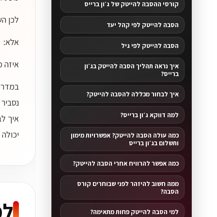
קורסי ההסבה להייטק של ג׳ון ברייס
לכן הש
הסבה להייטק לפי קהל יעד
אלא:
הסבה להייטק לפי גיל
איזה מ
איך נראה תהליך הסבה להייטק בג׳ון
ברייס?
במדריך
איך לבחור מכללה להסבה להייטק?
נסביר 
למה דווקא ג׳ון ברייס?
איך לב
יכולה 
כמה עולה הסבה להייטק? אפשרויות מימון
ותשלום בג׳ון ברייס
כמה אפשר להרוויח אחרי הסבה להייטק?
ממה חשוב להיזהר לפני שבוחרים קורס
הסבה?
למ
למי הסבה להייטק פחות מתאימה?