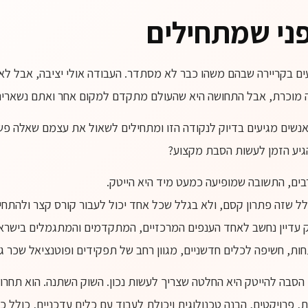
ני שמתחילים
ים בקריירה שבהם משהו כבר לא מסתדר. העבודה אולי יציבה, אבל לא
 מוכרת, אבל התחושה היא שהעולם מתקדם למקום אחר ואתם נשארים
נשים מגיעים בדיוק לנקודה הזו ומתחילים לשאול את עצמם שאלה פש
גיע הזמן לעשות הסבת מקצוע?
בים, התשובה שמופיעה כמעט מיד היא הייטק.
ל שזה פתרון קסם, ולא בגלל שכל אחד יכול לעבור קורס קצר ולהתחיל
 עדיין נחשב לאחד הענפים המרכזיים, המתקדמים והמתגמלים בישראל.
ת, חשיפה לכלים חדשניים, מגוון רחב של תפקידים ופוטנציאל שכר 
, הסבה להייטק היא החלטה שצריך לעשות נכון. השוק השתנה. הוא תחרות
, פרויקטים, הבנה טכנולוגית ויכולת לעבוד עם כלים עדכניים, כולל כלי I