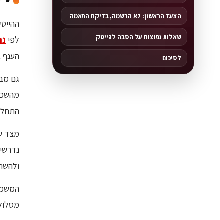
הצעד הראשון: לא הרשמה, בדיקת התאמה
ההייטק
שאלות נפוצות על הסבה להייטק
לפי
נת
הענף אחראי לכ-17% מה
לסיכום
גם מבח
מהשכר 
התחלתי
נדרשים
ולהשתמ
המשמעו
מסלול 