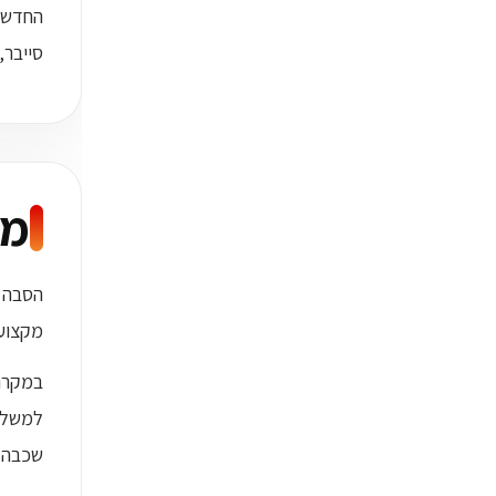
סייבר, רשתות, DevOps, שיווק דיגיטלי, עיצו
מה
הסבה מ
מקצוע
במקרה 
למשל מ
שכבה ט