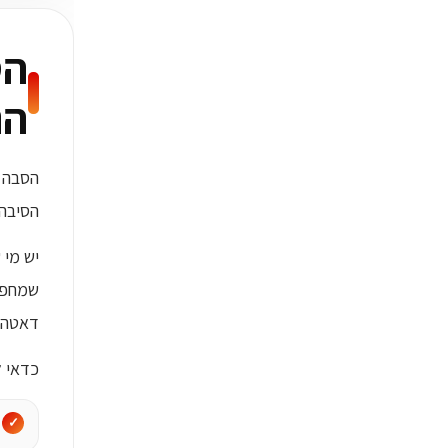
הס
הנ
הסבה מ
הסיבה 
יש מי 
שמחפש 
דאטה או 
כדאי 