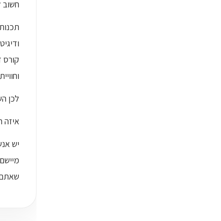
חשוב ל
תכנות 
וחוויי
לכן הש
איזה ח
שאתם ר