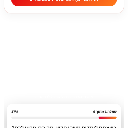
שאלון התאמה קצר
שאלון התאמה לקורסי הייטק לחיילים
משוחררים
לא בטוחים איזה קורס הייטק מתאים לכם?
ענו על כמה שאלות קצרות ונעזור לכם לקבל כיוון ראשוני לפי האופי
שלכם, דרך החשיבה שלכם ומה שאתם מחפשים אחרי השחרור.
השאלון לא מחליף ייעוץ לימודים אישי, אבל הוא יכול לעזור לכם להבין
אילו תחומים יכולים להתאים לכם יותר.
שאלה 1 מתוך 6
17%
כשאתם לומדים משהו חדש, מה הכי טבעי לכם?