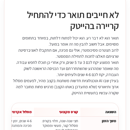
לא חייבים תואר כדי להתחיל
קריירה בהייטק
תואר הוא לא דבר רע. הוא יכול לפתוח דלתות, במיוחד בתחומים
מסוימים. אבל חשוב להבין מה זה אומר בפועל.
לרוב תצטרכו פסיכומטרי, אולי גם מכינה, אם תתקבלו לאוניברסיטה
שרציתם תאלצו לחכות לתחילת הסמסטר.
תואר ממוצע יקח לכם 3 עד 5 שנים, ורק אחרי כן תוכלו לחפש עבודה.
מה שאומר שמהרגע שהשתחררתם ועד הכניסה הראשונה לשוק
העבודה, יקח לכם 4-6 שנים ולעיתים יותר.
בעידן שבו AI וטכנולוגיות חדשות משתנות בקצב מהיר, לפעמים מסלול
ארוך ותיאורטי (שלא מתעדכן באותו הקצב) מרגיש פחות מחובר למה
שקורה עכשיו בתעשיית ההייטק.
השוואה
קורס מקצועי
מסלול אקדמי
משך הזמן
חצי שנה-שנה, תלוי בקורס.
4-6 שנים, זמן שכולל פ
מסלול קצר, מעשי וממוקד
מכינה והמתנה לתחילת