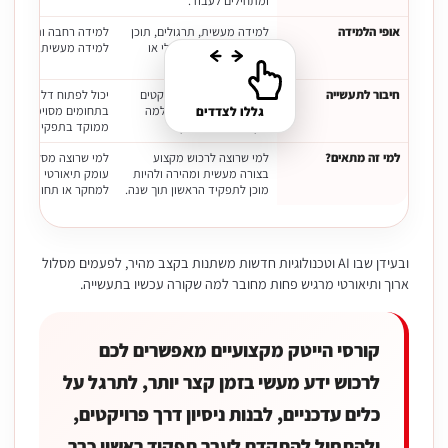
ומתחילים לעבוד.
אופי הלמידה
למידה מעשית, תרגולים, תוכן
למידה רחבה ותיאורטית 
עדכני כולל AI. פרונטלי או
למידה מעשית. לרוב פרו
אונליין.
חיבור לתעשייה
התמקדות בכלים, פרויקטים
יכול לפתוח דלתות, במי
ומיומנויות שמחוברות למה
בתחומים מסוימים, אבל
גללו לצדדים
שקורה עכשיו בשוק.
ממוקד בתפקיד הראשון
למי זה מתאים?
למי שרוצה לרכוש מקצוע
למי שרוצה מסלול אקדמי
בצורה מעשית ומהירה ולהיות
עומק תיאורטי ולעיתים
מוכן לתפקיד הראשון תוך שנה.
למחקר או תחומים שדור
ובעידן שבו AI וטכנולוגיות חדשות משתנות בקצב מהיר, לפעמים מסלול
ארוך ותיאורטי מרגיש פחות מחובר למה שקורה עכשיו בתעשייה.
קורסי הייטק מקצועיים מאפשרים לכם
לרכוש ידע מעשי בזמן קצר יותר, לתרגל על
כלים עדכניים, לבנות ניסיון דרך פרויקטים,
ולהתחיל להתקדם לעבר תפקיד ראשון כבר