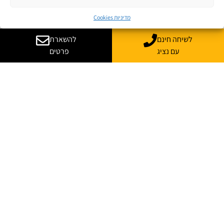
מדיניות Cookies
לשיחה חינם
להשארת
עם נציג
פרטים
יש לך שאלות? רוצה
עוד מידע?
נשמח לייעץ, ללוות ולענות על כל השאלות
*
שם מלא