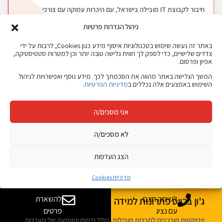
חיבור לקבוצת IT מובילה בישראל, עם היכרות עמוקה עם צורכי
הארגונים ושוק העבודה.
ניהול הגדרות פרטיות
באתר זה נעשה שימוש בטכנולוגיות איסוף מידע כגון Cookies, לרבות על ידי
צדדים שלישיים, כדי לספק לך חווית גלישה טובה יותר וכן למטרות סטטיסטיקה,
אפיון ופרסום.
המשך הגלישה באתר מהווה את הסכמתך לכך. מידע נוסף ואפשרויות לניהול
השימוש באמצעים אלה נכללים ב
מדיניות הפרטיות
.
ג'ון ברייס Talent
אני מסכים/ה
מסלולי הכשרה והשמה ייעודיים למצטיינים, המחברים בין מועמדים
איכותיים לחברות מגייסות.
לא מסכים/ה
הצג העדפות
מדיניות Cookies
לשיחה חינם
להשארת
ג'ון ברייס פתרונות למידה
עם נציג
פרטים
פרויקטים מורכבים לחברות מובילות, כולל פיתוח והטמעה של מערכות