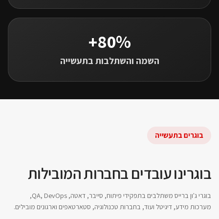
80%+
השמה והשתלבות בתעשייה
בוגרים בתעשייה
בוגרינו עובדים בחברות המובילות
בוגרי ג'ון ברייס משתלבים בתפקידי פיתוח, סייבר, דאטה, QA, DevOps,
מערכות מידע, דיגיטל ועוד, בחברות טכנולוגיה, סטארטאפים וארגונים מובילים.