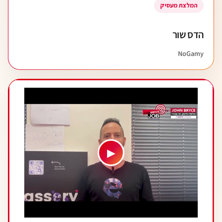
המלצת מעסיק
הדס שור
NoGamy
▶