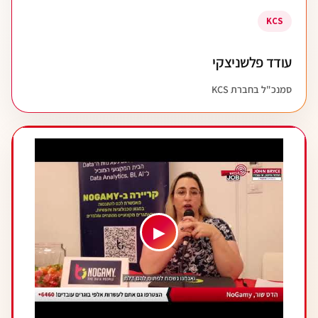
KCS
עודד פלשניצקי
סמנכ"ל בחברת KCS
▶