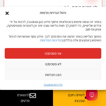
ג'ון ברייס מבית matrix
ניהול הגדרות פרטיות
חיבור לקבוצת IT מובילה בישראל, עם היכרות עמוקה עם צורכי
הארגונים ושוק העבודה.
באתר זה נעשה שימוש בטכנולוגיות איסוף מידע כגון Cookies, לרבות על ידי
צדדים שלישיים, כדי לספק לך חווית גלישה טובה יותר וכן למטרות סטטיסטיקה,
אפיון ופרסום.
המשך הגלישה באתר מהווה את הסכמתך לכך. מידע נוסף ואפשרויות לניהול
השימוש באמצעים אלה נכללים ב
מדיניות הפרטיות
.
אני מסכים/ה
ג'ון ברייס Talent
לא מסכים/ה
מסלולי הכשרה והשמה ייעודיים למצטיינים, המחברים בין מועמדים
איכותיים לחברות מגייסות.
הצג העדפות
מדיניות Cookies
לשיחה חינם
להשארת
עם נציג
פרטים