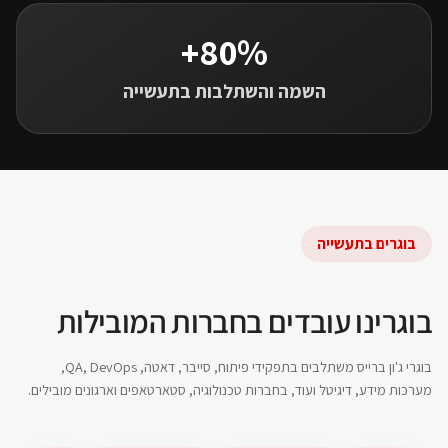
80%+
השמה והשתלבות בתעשייה
בוגרים בתעשייה
בוגרינו עובדים בחברות המובילות
בוגרי ג'ון ברייס משתלבים בתפקידי פיתוח, סייבר, דאטה, QA, DevOps,
מערכות מידע, דיגיטל ועוד, בחברות טכנולוגיה, סטארטאפים וארגונים מובילים.