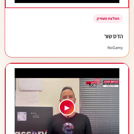
המלצת מעסיק
הדס שור
NoGamy
▶