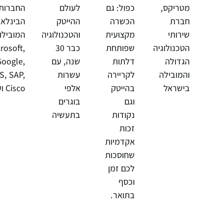
מטריקס,
כפול: גם
לעולם
החברות
חברת
הכשרה
ההייטק
הבינלאו
שירותי
מקצועית
והטכנולוגיה
המובילו
הטכנולוגיה
שפותחת
כבר 30
rosoft,
הגדולה
דלתות
שנה, עם
Google,
והמובילה
לקריירה
עשרות
S, SAP,
בישראל
בהייטק
אלפי
Cisco ועוד
וגם
בוגרים
נקודות
בתעשיה
זכות
אקדמיות
שחוסכות
לכם זמן
וכסף
בתואר.