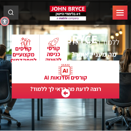
JOHN BRYCE
ללמוד הייטק ו-AI זה עובד!
קורסי
קורסים
מה מעניין אותך?
כניסה
מקצועיים
להייטק
למתקדמים
קורסים וסדנאות AI
רוצה לדעת מה כדאי לך ללמוד?