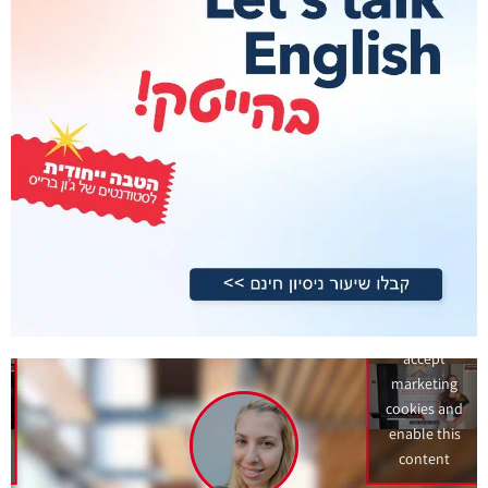
Click to
accept
marketing
cookies and
enable this
content