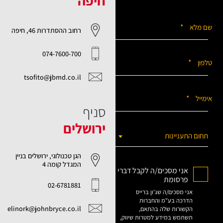
חיפה
*
שם מלא
רחוב ההסתדרות 46, חיפה
074-7600-700
*
טלפון
tsofito@jbmd.co.il
*
אימייל
סניף
ירושלים
תחום התעניינות
הגן טכנולוגי, ירושלים בניין
המגדל קומה 4
אני מסכים/ה לקבל דברי
פרסומת
02-6781881
אני מסכים/ה שג'ון ברייס
הדרכה בע"מ והחברות
elinork@johnbryce.co.il
הקשורות שלה בהתאם,
תשתמש במידע למטרות שיווק,