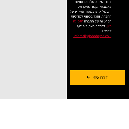
דיוור ישיר ומשלוח פרסומות
באמצעי הקשר שמסרתי,
ותכלול אותו במאגר המידע של
החברה, והכל בכפוף למדיניות
הפרטיות של החברה
הזמינה
כאן
. להסרה בעתיד פנה/י
לדוא"ל
.
infomail@johnbryce.co.il
דברו איתי