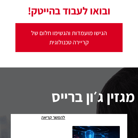
ובואו לעבוד בהייטק!
הגישו מועמדות והגשימו חלום של
קריירה טכנולוגית
מגזין ג׳ון ברייס
להמשך קריאה