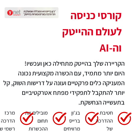
קורסי כניסה
לעולם ההייטק
וה-AI
הקריירה שלך בהייטק מתחילה כאן ועכשיו!
היום יותר מתמיד, עם הכשרה מקצועית נכונה
המעניקה כלים פרקטיים ועונה על דרישות השוק, קל
יותר להתקבל לתפקידי מפתח אטרקטיביים
בתעשייה הנחשקת.
חטיבת
בג'ון
מובילים את
מרכז
ההדרכה
ברייס
תחום
הדרכה
של
מרוויחים
ההכשרות
רשמי ש