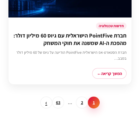
חדשות טכנולוגיה
חברת PointFive הישראלית עם גיוס 60 מיליון דולר:
מהפכת ה-AI שמשנה את חוקי המשחק
חברת הסטארט-אפ הישראלית PointFive הודיעה על גיוס של 60 מיליון דולר
בסבב…
המשך קריאה
›
63
…
2
1