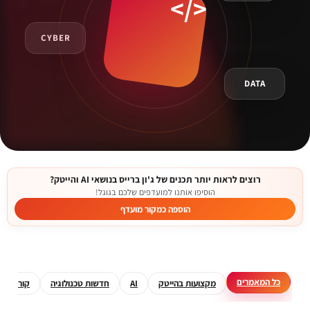
CYBER
DATA
רוצים לראות יותר תכנים של ג'ון ברייס בנושאי AI והייטק?
הוסיפו אותנו למועדפים שלכם בגוגל!
הוספה כמקור מועדף
כל המאמרים
מקצועות בהייטק
AI
חדשות טכנולוגיה
קורסים מ