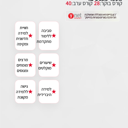
קורס בוקר:
28
קורס ערב:
40
חוויית
סביבה
למידה
★
★
ללימוד
חדשנית
משך הקורס
מתקדמת
ומקיפה
מרצים
שיעורים
★
★
מומחים
מוקלטים
ומנוסים
גישה
למידה
★
★
ללמידה
היברידית
מקוונת