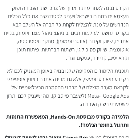
הקורס נבנה לאחר מחקר ארוך של צרכי שוק העבודה ושוק
הקורס בקצרה
העצמאיים בתחום בישראל ויעניק לסטודנטים את כלל הכלים
הנדרשים על מנת להצליח לקחת כל חברה אל השלב הבא.
בקורס תחשפו לעולמות רבים וביניהם: ניהול מוצר ויזמות, בניית
אתרים, שיווק וקידום (אורגני וממומן), מחקר ואסטרטגיה,
אוטומציה, שיווק פסיכולוגי, רשתות חברתיות, פיתוח תוכן
וקראייטיב, קריירה, עסקים ועוד.
תוכנית הלימודים המקיפה שלנו בנויה באופן המעניק לכם לא
רק ידע תיאורטי ומעשי, אלא גם מכינה אתכם באופן אופטימלי
לקראת מעבר מוצלח של מבחני ההסמכה הבינלאומיים של
Google Ads ו-Meta (לשעבר פייסבוק), מה שיעניק לכם יתרון
משמעותי בשוק העבודה.
הלמידה בקורס מבוססת
Hands-On
,
המאפשרת התנסות
ותרגול בחומר הנלמד!.
קורס דיגיטלי בנושא
Canva Pro
עיצוב גרפי לשיווק דיגיטלי
: