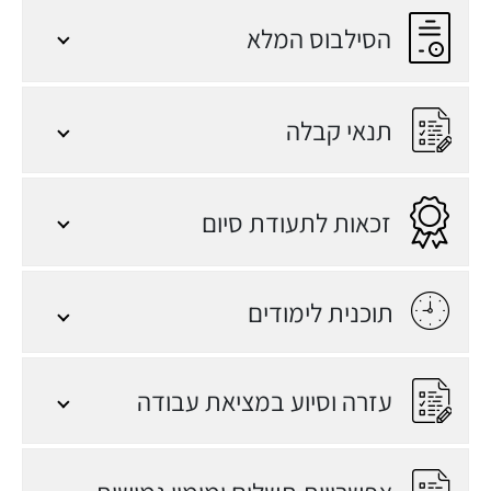
ניהול ערוצי סושיאל
הסילבוס המלא
מתקדמים ופיתוח
אסטרטגיות תוכן
לפלטפורמות כמו TikTok
תנאי קבלה
.
ניתוח ביצועים והסקת
מסקנות בעזרת Google
זכאות לתעודת סיום
Analytics וכלים אנליטיים
נוספים.
ביצוע פרויקטים סופיים
תוכנית לימודים
מקיפים המדמים עבודה
עם לקוחות אמיתיים, אשר
יהוו בסיס לתיק העבודות
עזרה וסיוע במציאת עבודה
האישי והמרשים שלכם.