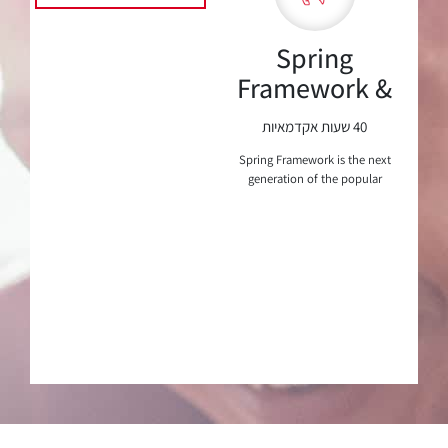
Spring
Framework &
Spring Cloud
40 שעות אקדמאיות
Spring Framework is the next
generation of the popular
open-source framework for
Enterprise Java developers.
Spring facilitates a dynamic
framework...