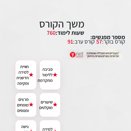
שעות לימוד:
760
מספר מפגשים:
קורס בוקר:
57
קורס ערב:
91
חוויית
סביבה
למידה
★
★
ללימוד
חדשנית
מתקדמת
ומקיפה
משך הקורס
מרצים
שיעורים
★
★
מומחים
מוקלטים
ומנוסים
גישה
למידה