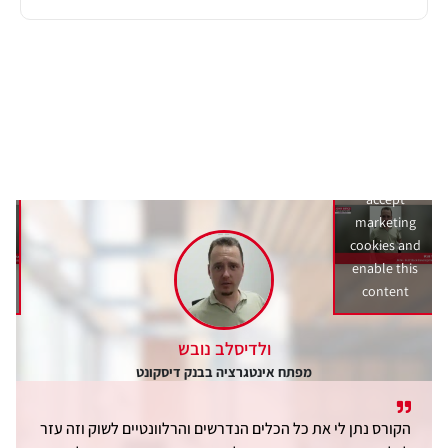
Click to
accept
marketing
d
cookies and
s
enable this
content
ולדיסלב נובש
מפתח אינטגרציה בבנק דיסקונט
הקורס נתן לי את כל הכלים הנדרשים והרלוונטיים לשוק וזה עזר