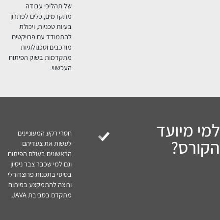
רבים המדמים את שוק
העבודה. התלמידים
מפתחים מערכות מלאות
הכוללות Frontend ו-
Backend, תוך שימוש
בכלים וטכנולוגיות
מתקדמות.
שילוב טכנולוגיות
מתקדמות | קורס משלב
עבודה עם טכנולוגיות
מובילות כמו Spring
Framework, React,
MySQL, ו-MongoDB,
המהוות את הסטנדרט
בתעשייה כיום. הכלים
הנלמדים כוללים גם
עקרונות כמו API, תכנות