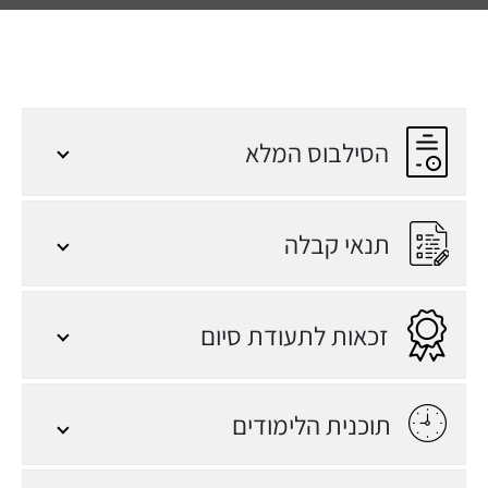
פונקציונלי ב-JAVA 8
וארכיטקטורת
Microservices.
למידה מרחוק ותמיכה
הסילבוס המלא
מקוונת | במהלך הקורס,
הסטודנטים יוכלו להנות
ממגוון קורסים מקוונים
תנאי קבלה
כהשלמה ממוקדת לתחום
הנלמד, וממפגשי תמיכה
וליווי מרחוק עם מרצים
זכאות לתעודת סיום
ומתרגלים. פורמט זה
מאפשר ללמוד בצורה
גמישה תוך שמירה על
תמיכה מתמדת.
תוכנית הלימודים
תעודת סיום | בוגרי הקורס