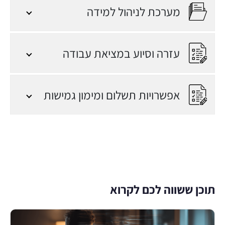
יקבלו תעודת סיום מטעם
מערכת לניהול למידה
מכללת ג'ון ברייס הדרכה,
המעניקה להם יתרון
משמעותי בשוק העבודה.
עזרה וסיוע במציאת עבודה
התעודה מעידה על הידע
והכישורים שרכשו במהלך
הקורס, ומוכרת על ידי
אפשרויות תשלום ומימון גמישות
מעסיקים רבים בתעשיית
ההייטק והעסקים.
הבנה מעמיקה של תהליך
הפיתוח כולו | הקורס
מעניק ידע מקיף ומעמיק
על כל שלבי הפיתוח, החל
מהגדרת הדרישות ועד
תוכן ששווה לכם לקרוא
לפריסת המערכת
בסביבת ייצור. הוא מספק
לתלמידים הבנה רחבה