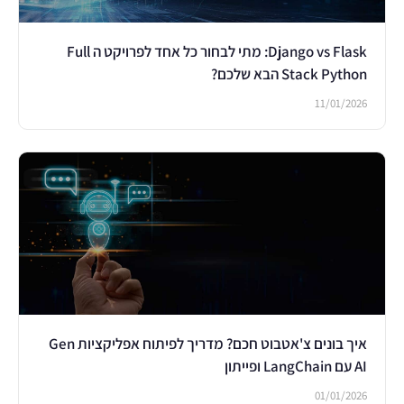
ורוצה להתמקצע בפיתוח
מתקדם בסביבת JAVA.
Django vs Flask: מתי לבחור כל אחד לפרויקט ה Full
Stack Python הבא שלכם?
11/01/2026
איך בונים צ'אטבוט חכם? מדריך לפיתוח אפליקציות Gen
AI עם LangChain ופייתון
01/01/2026