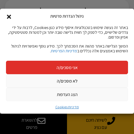
האם ההמלצות בעמוד הן המלצות
ניהול הגדרות פרטיות
אמיתיות?
באתר זה נעשה שימוש בטכנולוגיות איסוף מידע כגון Cookies, לרבות על ידי
כן. ההמלצות בעמוד מבוססות על חוות דעת של תלמידים,
צדדים שלישיים, כדי לספק לך חווית גלישה טובה יותר וכן למטרות סטטיסטיקה,
אפיון ופרסום.
בוגרים, מעסיקים וחברות שעבדו או למדו עם ג'ון ברייס. יש לשלב
בעמוד רק המלצות שאושרו לפרסום.
המשך הגלישה באתר מהווה את הסכמתך לכך. מידע נוסף ואפשרויות לניהול
השימוש באמצעים אלה נכללים ב
מדיניות הפרטיות
.
אני מסכים/ה
האם אפשר לראות המלצות לפי קורס?
לא מסכים/ה
הצג העדפות
מה ההבדל בין המלצות בוגרים לביקורות
Google?
מדיניות Cookies
לשיחה חינם
להשארת
עם נציג
פרטים
האם יש גם המלצות ממעסיקים?