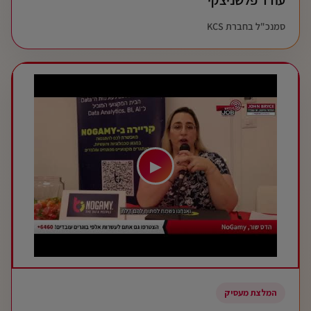
סמנכ"ל בחברת KCS
▶
המלצת מעסיק