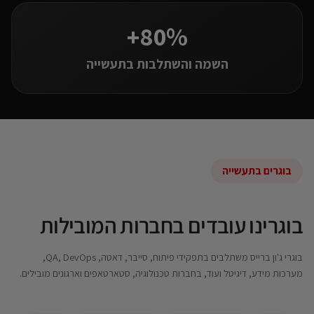
80%+
השמה והשתלבות בתעשייה
בוגרים בתעשייה
בוגרינו עובדים בחברות המובילות
בוגרי ג'ון ברייס משתלבים בתפקידי פיתוח, סייבר, דאטה, QA, DevOps,
מערכות מידע, דיגיטל ועוד, בחברות טכנולוגיה, סטארטאפים וארגונים מובילים.