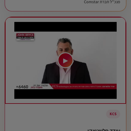
מנכ"ל חברת Comstar
▶
KCS
עודד פלשניצקי