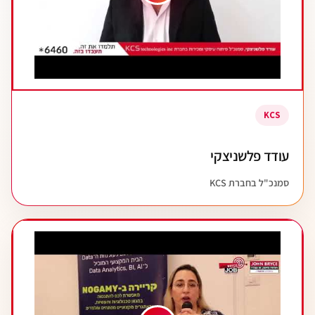
KCS
עודד פלשניצקי
סמנכ"ל בחברת KCS