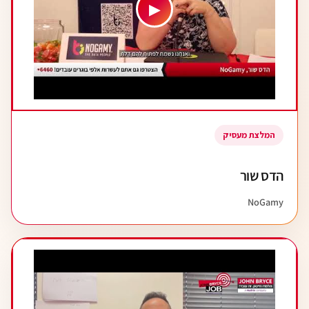
▶
המלצת מעסיק
הדס שור
NoGamy