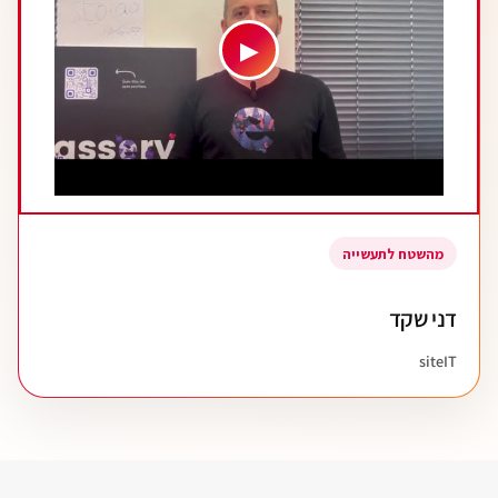
▶
מהשטח לתעשייה
דני שקד
siteIT