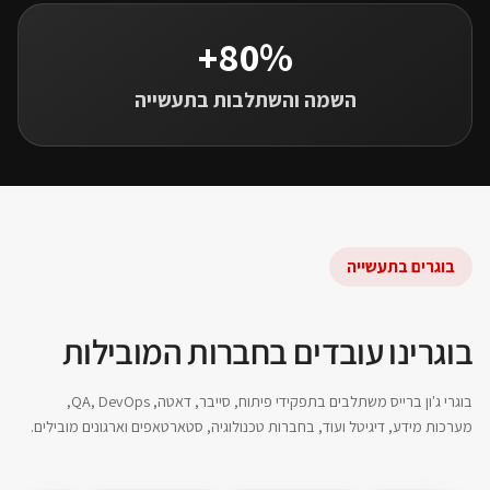
80%+
השמה והשתלבות בתעשייה
בוגרים בתעשייה
בוגרינו עובדים בחברות המובילות
בוגרי ג'ון ברייס משתלבים בתפקידי פיתוח, סייבר, דאטה, QA, DevOps,
מערכות מידע, דיגיטל ועוד, בחברות טכנולוגיה, סטארטאפים וארגונים מובילים.