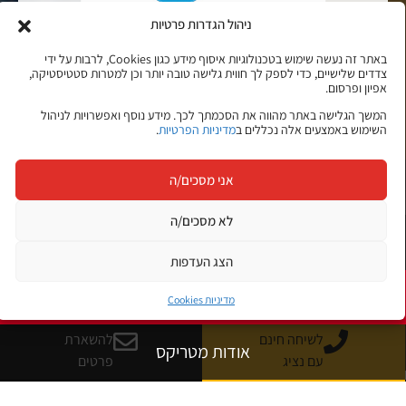
ניהול הגדרות פרטיות
באתר זה נעשה שימוש בטכנולוגיות איסוף מידע כגון Cookies, לרבות על ידי
צדדים שלישיים, כדי לספק לך חווית גלישה טובה יותר וכן למטרות סטטיסטיקה,
אפיון ופרסום.
המשך הגלישה באתר מהווה את הסכמתך לכך. מידע נוסף ואפשרויות לניהול
השימוש באמצעים אלה נכללים ב
מדיניות הפרטיות
.
אני מסכים/ה
מי אנחנו
לא מסכים/ה
סניפים
הצג העדפות
שותפים עסקיים
מדיניות Cookies
לשיחה חינם
להשארת
אודות מטריקס
עם נציג
פרטים