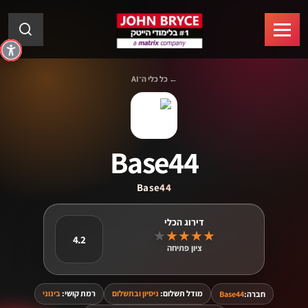
← כל כלי ה־AI
Base44
Base44
★
★
★
★
★
4.2
ציון פתיחה
מודל תשלום:
ניסיון ובתשלום
רמת קושי:
בינוני
חברה:
Base44