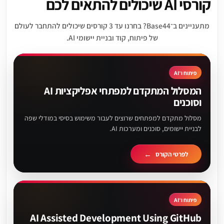
קורסי AI שיכולים להתאים לכם
מתעניינים ב־Base44? בחרנו עד 3 קורסים שיכולים להתחבר לעולם
של פיתוח, קוד ובניית יישומי AI.
פיתוח ו־AI
המסלול המתקדם למפתחי אפליקציות AI
וסוכנים
מסלול מתקדם למפתחים שרוצים לעבור משימוש בסיסי במודלי שפה
לבניית יישומים, סוכנים ומערכות AI.
לפרטי הקורס
פיתוח ו־AI
AI Assisted Development Using GitHub