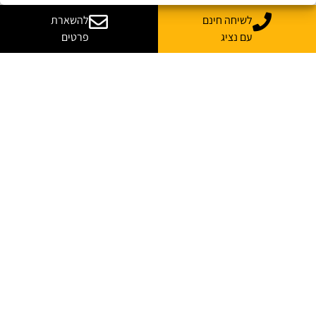
לשיחה חינם
להשארת
עם נציג
פרטים
יש לך שאלות? רוצה
עוד מידע?
נשמח לייעץ, ללוות ולענות על כל השאלות
*
שם מלא
*
אימייל