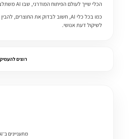
הכלי שייך לעולם הפיתוח המודרני, שבו AI משתלב בכתיבת קוד, דיבוג, הבנת קודבייסים, אוטומציה של משימות הנדסה ושיפור תהליכי עבודה של מפתחים.
כמו בכל כלי AI, חשוב לבדוק את התו
לשיקול דעת אנושי.
רוצים להעמיק על Factory AI? שא
מתעניינים ב־Factory AI? בחרנו עד 3 קורסים שיכולים להתחבר לעולם של פיתוח, קוד ובניית יישומי AI.