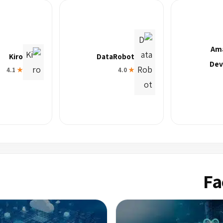
Am
Kiro
DataRobot
Dev
4.1
★
4.0
★