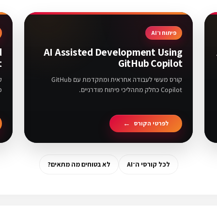
פיתוח ו־AI
d
AI Assisted Development Using
t
GitHub Copilot
קורס מעשי לעבודה אחראית ומתקדמת עם GitHub
Copilot כחלק מתהליכי פיתוח מודרניים.
כ
לפרטי הקורס
לכל קורסי ה־AI
לא בטוחים מה מתאים?