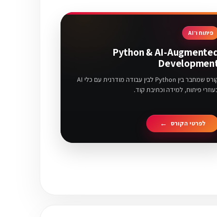
פיתוח ו־AI
Python & AI-Augmente
Developmen
קורס שמחבר בין Python לבין עבודה מודרנית עם כלי AI
עוזרי פיתוח, למידה וכתיבת קוד.
לפרטי הקורס