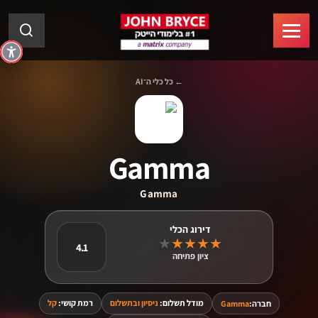
← כל כלי ה־AI
Gamma
Gamma
★
★
★
★
★
4.1
ציון פתיחה
מודל תשלום:
ניסיון ובתשלום
רמת קושי:
קל
חברה:
Gamma