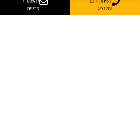
לשיחה חינם
להשארת
עם נציג
פרטים
יש לך שאלות? רוצה
עוד מידע?
נשמח לייעץ, ללוות ולענות על כל השאלות
*
שם מלא
*
אימייל