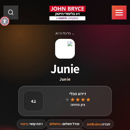
← כל כלי ה־AI
Junie
Junie
★
★
★
★
★
4.1
ציון פתיחה
מודל תשלום:
בתשלום
רמת קושי:
בינוני
חברה:
JetBrains