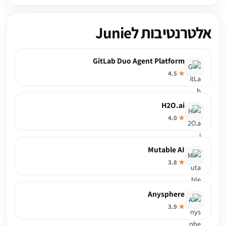
אלטרנטיבות לJunie
GitLab Duo Agent Platform
4.5
★
H2O.ai
4.0
★
Mutable AI
3.8
★
Anysphere
3.9
★