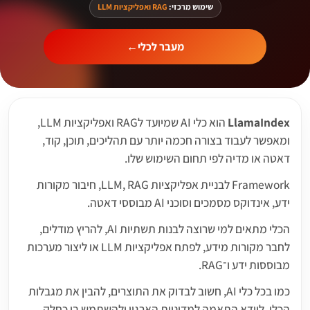
שימוש מרכזי:
RAG ואפליקציות LLM
מעבר לכלי
←
LlamaIndex
הוא כלי AI שמיועד לRAG ואפליקציות LLM,
ומאפשר לעבוד בצורה חכמה יותר עם תהליכים, תוכן, קוד,
דאטה או מדיה לפי תחום השימוש שלו.
Framework לבניית אפליקציות LLM, RAG, חיבור מקורות
ידע, אינדוקס מסמכים וסוכני AI מבוססי דאטה.
הכלי מתאים למי שרוצה לבנות תשתיות AI, להריץ מודלים,
לחבר מקורות מידע, לפתח אפליקציות LLM או ליצור מערכות
מבוססות ידע ו־RAG.
כמו בכל כלי AI, חשוב לבדוק את התוצרים, להבין את מגבלות
הכלי, לוודא התאמה למדיניות הארגון ולהשתמש בו כחלק