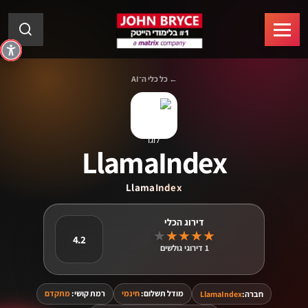
← כל כלי ה־AI
LlamaIndex
LlamaIndex
★
★
★
★
★
4.2
1 דירוגי גולשים
מודל תשלום:
חינמי
רמת קושי:
מתקדם
חברה:
LlamaIndex