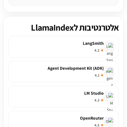
אלטרנטיבות לLlamaIndex
LangSmith
4.2
★
Agent Development Kit (ADK)
4.1
★
LM Studio
4.3
★
OpenRouter
4.5
★