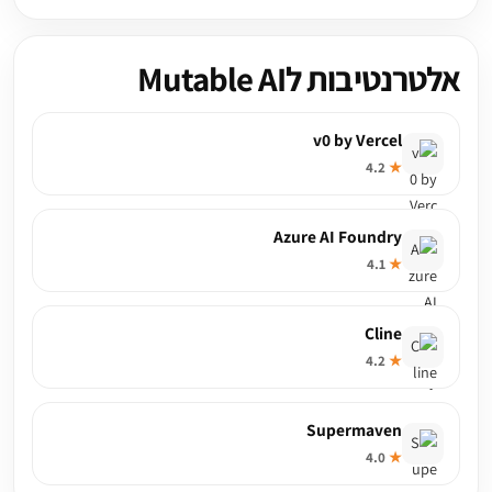
אלטרנטיבות לMutable AI
v0 by Vercel
4.2
★
Azure AI Foundry
4.1
★
Cline
4.2
★
Supermaven
4.0
★