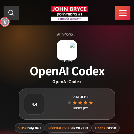
← כל כלי ה־AI
OpenAI Codex
OpenAI Codex
★
★
★
★
★
4.4
ציון פתיחה
מודל תשלום:
ניסיון ובתשלום
רמת קושי:
בינוני
חברה:
OpenAI