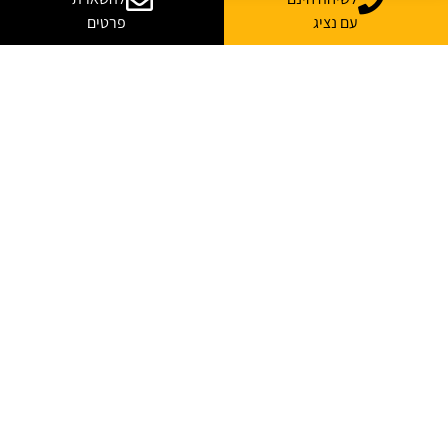
עם נציג
פרטים
יש לך שאלות? רוצה
עוד מידע?
נשמח לייעץ, ללוות ולענות על כל השאלות
*
שם מלא
*
אימייל