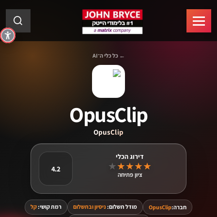
← כל כלי ה־AI
OpusClip
OpusClip
★
★
★
★
★
4.2
ציון פתיחה
מודל תשלום:
ניסיון ובתשלום
רמת קושי:
קל
חברה:
OpusClip