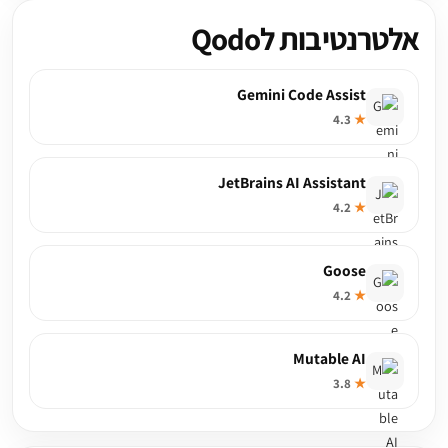
אלטרנטיבות לQodo
Gemini Code Assist
4.3
★
JetBrains AI Assistant
4.2
★
Goose
4.2
★
Mutable AI
3.8
★