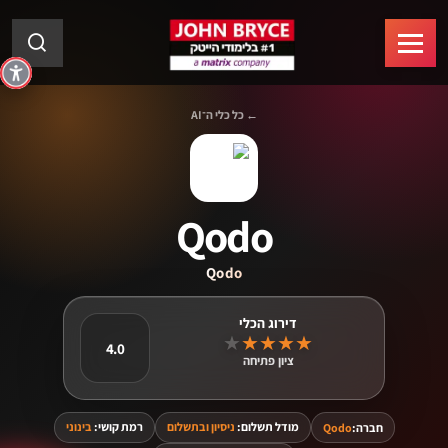
← כל כלי ה־AI
Qodo
Qodo
★
★
★
★
★
4.0
ציון פתיחה
מודל תשלום:
ניסיון ובתשלום
רמת קושי:
בינוני
חברה:
Qodo