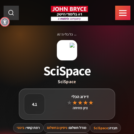
← כל כלי ה־AI
SciSpace
SciSpace
★
★
★
★
★
4.1
ציון פתיחה
מודל תשלום:
ניסיון ובתשלום
רמת קושי:
בינוני
חברה:
SciSpace