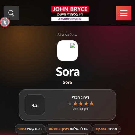
← כל כלי ה־AI
Sora
Sora
★
★
★
★
★
4.2
ציון פתיחה
מודל תשלום:
ניסיון ובתשלום
רמת קושי:
בינוני
חברה:
OpenAI