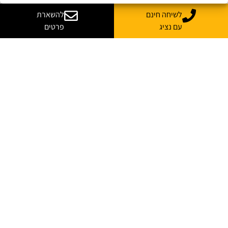
לשיחה חינם
להשארת
עם נציג
פרטים
יש לך שאלות? רוצה
עוד מידע?
נשמח לייעץ, ללוות ולענות על כל השאלות
*
שם מלא
*
אימייל