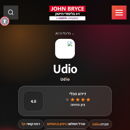
← כל כלי ה־AI
Udio
Udio
★
★
★
★
★
4.0
ציון פתיחה
מודל תשלום:
ניסיון ובתשלום
רמת קושי:
קל
חברה:
Udio