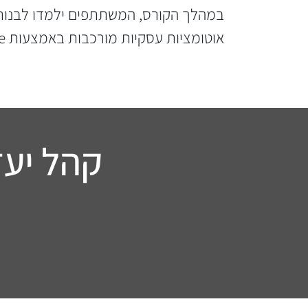
אוטומציות עסקיות מורכבות באמצעות Power Automate בשילוב Planner, Excel ו-Teams.
קהל יעד