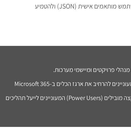
במהלך הקורס, המשתתפים ילמדו לבנות ארכיטקטורת מידע ב ,SharePoint- לעצב ממשקי משתמש מותאמים אישית (JSON) ולהטמיע
מנהלי פרויקטים ומיישמי מערכות.
משתמשי קצה מובילים (Power Users) המעוניינים לייעל תהליכים